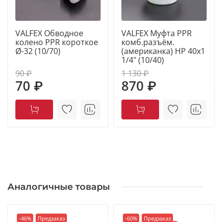
VALFEX Обводное
VALFEX Муфта PPR
колено PPR короткое
комб.разъём.
Ø-32 (10/70)
(американка) НР 40x1
1/4" (10/40)
90 ₽
1 130 ₽
70 ₽
870 ₽
Аналогичные товары
-46%
Предзаказ
-60%
Предзаказ