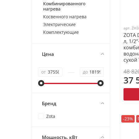
Комбинированного
нагрева
Косвенного нагрева
Электрические
арт.
ZH3
Комплектующие
ZOTA 
л, 1/2’’
комб
водон
Цена
сухой
—
48 82
от
до
37 
Бренд
Zota
-23%
Мощность, кВт