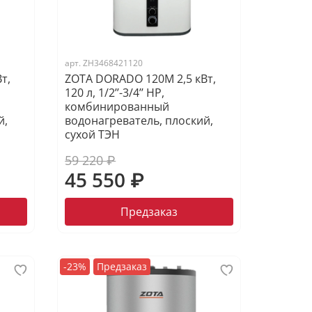
арт.
ZH3468421120
т,
ZOTA DORADO 120M 2,5 кВт,
120 л, 1/2’’-3/4’’ НР,
комбинированный
й,
водонагреватель, плоский,
сухой ТЭН
59 220 ₽
45 550 ₽
Предзаказ
-23%
Предзаказ