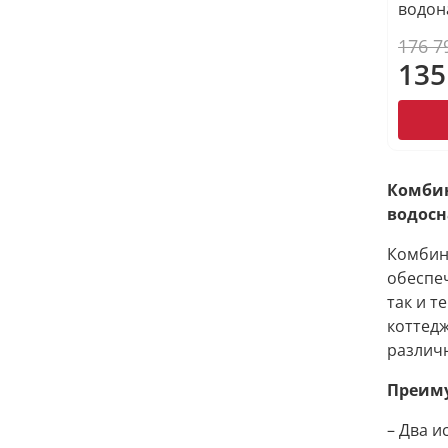
водон
176 7
135
Комбин
водосн
Комбин
обеспе
так и т
коттед
различ
Преиму
– Два и