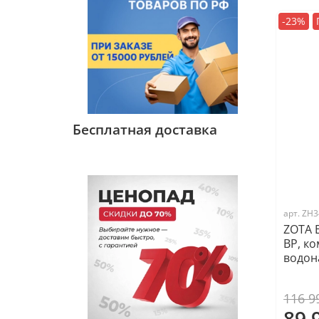
-23%
Бесплатная доставка
арт.
ZH3
ZOTA E
ВР, к
водон
116 9
89 