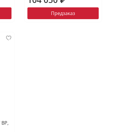
Предзаказ
 ВР,