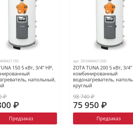
468421150
арт.
ZH3468421200
UNA 150 5 кВт, 3/4’’ НР,
ZOTA TUNA 200 5 кВт, 3/4’’
инированный
комбинированный
агреватель, напольный,
водонагреватель, наполь
ый
круглый
0 ₽
98 740 ₽
800 ₽
75 950 ₽
Предзаказ
Предзаказ