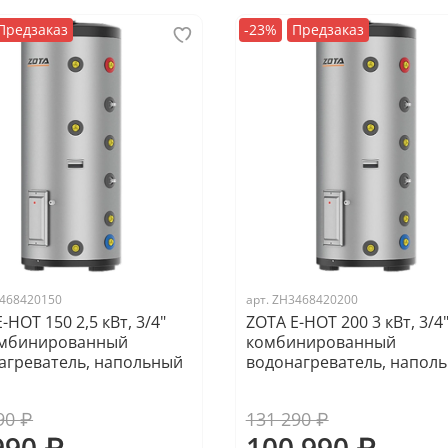
Предзаказ
-23%
Предзаказ
468420150
арт.
ZH3468420200
-HOT 150 2,5 кВт, 3/4"
ZOTA E-HOT 200 3 кВт, 3/4"
омбинированный
комбинированный
агреватель, напольный
водонагреватель, напол
90 ₽
131 290 ₽
990 ₽
100 990 ₽