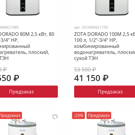
468421080
арт.
ZH3468421100
DORADO 80M 2,5 кВт, 80
ZOTA DORADO 100M 2,5 кВ
-3/4’’ НР,
100 л, 1/2’’-3/4’’ НР,
инированный
комбинированный
агреватель, плоский,
водонагреватель, плоски
 ТЭН
сухой ТЭН
0 ₽
53 500 ₽
550 ₽
41 150 ₽
Предзаказ
Предзаказ
Предзаказ
-23%
Предзаказ