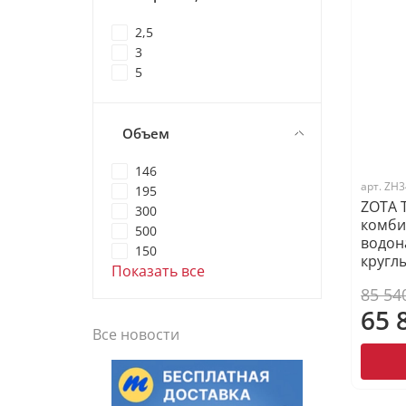
2,5
3
5
Объем
146
арт.
ZH3
195
ZOTA T
300
комб
500
водон
150
кругл
Показать все
85 54
65 
Все новости