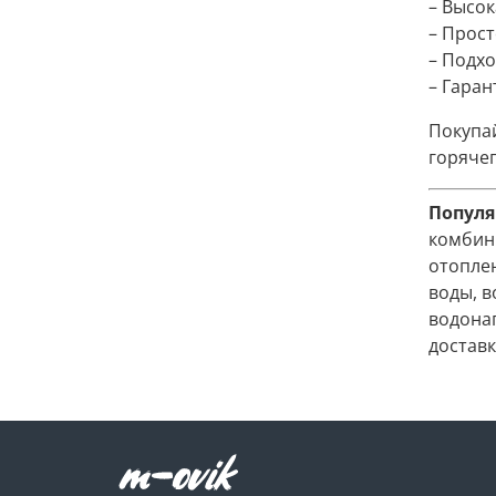
– Высо
– Прост
– Подх
– Гаран
Покупа
горяче
Популя
комбин
отопле
воды, 
водона
доставк