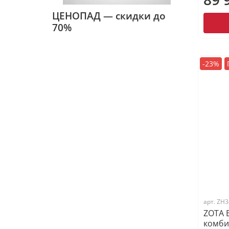
ЦЕНОПАД — скидки до
70%
-23%
арт.
ZH3
ZOTA E
комб