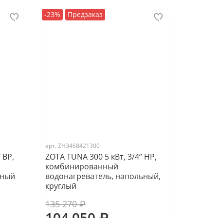
-23%
Предзаказ
арт.
ZH3468421300
 ВР,
ZOTA TUNA 300 5 кВт, 3/4’’ НР,
комбинированный
ьный
водонагреватель, напольный,
круглый
135 270 ₽
104 050 ₽