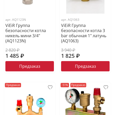
арт.
AQ1123N
арт.
AQ1063
ViEiR Группа
ViEiR Группа
безопасности котла
безопасности котла 3
никель мини 3/4"
bar обычная 1" латунь
(AQ1123N)
(AQ1063)
2 820 ₽
3 940 ₽
1 485 ₽
1 825 ₽
Предзаказ
Предзаказ
Предзаказ
-51%
Предзаказ