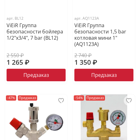
арт.
BL12
арт.
AQ1123A
ViEiR Группа
ViEiR Группа
безопасности бойлера
безопасности 1,5 bar
1/2"х3/4", 7 bar (BL12)
котловая мини 1"
(AQ1123A)
2 550 ₽
2 740 ₽
1 265 ₽
1 350 ₽
Предзаказ
Предзаказ
-47%
Предзаказ
-54%
Предзаказ