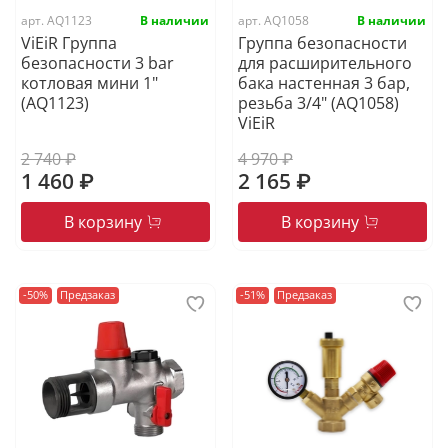
арт.
AQ1123
арт.
AQ1058
ViEiR Группа
Группа безопасности
безопасности 3 bar
для расширительного
котловая мини 1"
бака настенная 3 бар,
(AQ1123)
резьба 3/4" (AQ1058)
ViEiR
2 740 ₽
4 970 ₽
1 460 ₽
2 165 ₽
В корзину
В корзину
-50%
Предзаказ
-51%
Предзаказ