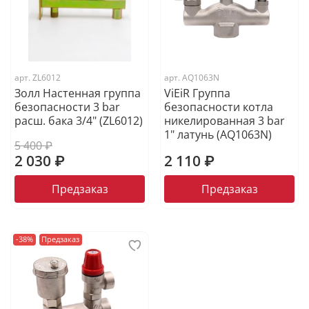
арт.
ZL6012
арт.
AQ1063N
Золл Настенная группа
ViEiR Группа
безопасности 3 bar
безопасности котла
расш. бака 3/4" (ZL6012)
никелированная 3 bar
1" латунь (AQ1063N)
5 400 ₽
2 030 ₽
2 110 ₽
Предзаказ
Предзаказ
-38%
Предзаказ