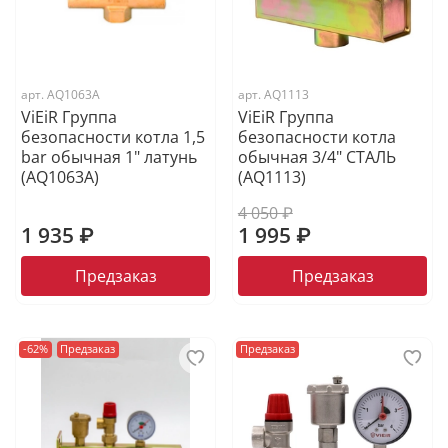
арт.
AQ1063A
арт.
AQ1113
ViEiR Группа
ViEiR Группа
безопасности котла 1,5
безопасности котла
bar обычная 1" латунь
обычная 3/4" СТАЛЬ
(AQ1063A)
(AQ1113)
4 050 ₽
1 935 ₽
1 995 ₽
Предзаказ
Предзаказ
-62%
Предзаказ
Предзаказ