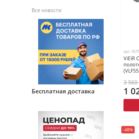
Все новости
арт.
VLF
ViEiR
полот
(VLF55
3 560
1 0
Бесплатная доставка
-48%