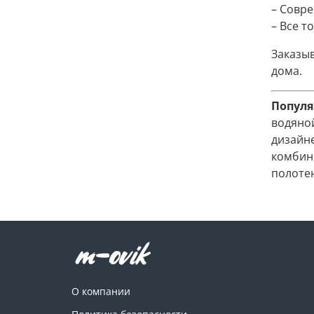
– Совр
– Все т
Заказы
дома.
Популя
водяно
дизайн
комбин
полоте
О компании