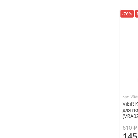
-76%
арт.
VRA
ViEiR
для п
(VRA02
610 ₽
145