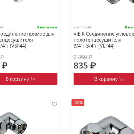
44
арт.
VLF44
 Соединение прямое для
ViEiR Соединение угловое
енцесушителя
полотенцесушителя
3/4"г (VSF44)
3/4"г-3/4"г (VLF44)
 ₽
2 360 ₽
 ₽
835 ₽
В корзину
В корзину
-60%