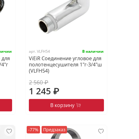
арт.
VLFH54
 для
ViEiR Соединение угловое для
/4"г
полотенцесушителя 1"г-3/4"ш
(VLFH54)
2 560 ₽
1 245 ₽
В корзину
-77%
Предзаказ