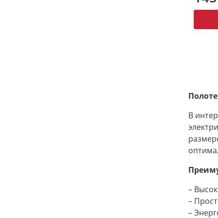
Полот
В инте
электри
размер
оптимал
Преим
– Высо
– Прост
– Энер