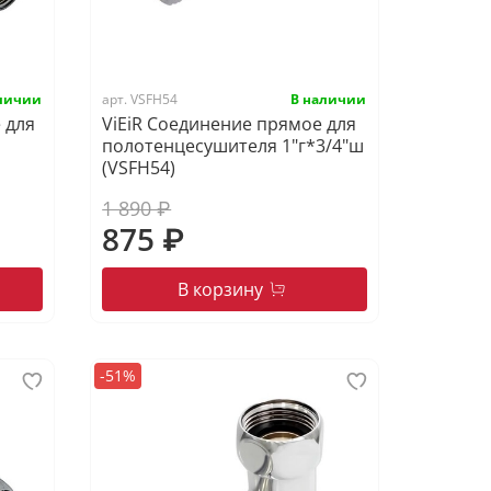
арт.
VSFH54
 для
ViEiR Соединение прямое для
полотенцесушителя 1"г*3/4"ш
(VSFH54)
1 890 ₽
875 ₽
В корзину
-51%