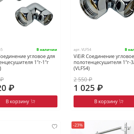
55
арт.
VLF54
 Соединение угловое для
ViEiR Соединение угловое
енцесушителя 1"г-1"г
полотенцесушителя 1"г-3
)
(VLF54)
 ₽
2 550 ₽
20 ₽
1 025 ₽
В корзину
В корзину
-23%