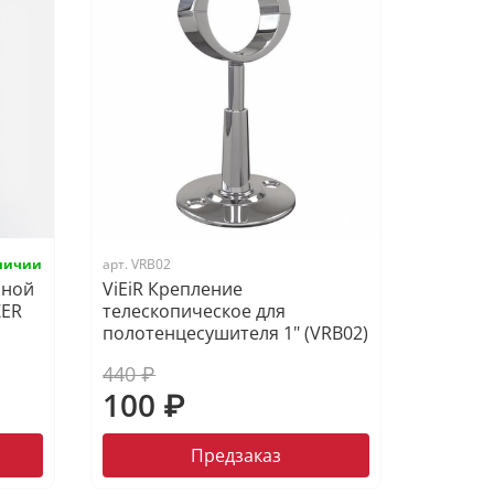
арт.
VRB02
яной
ViEiR Крепление
ZER
телескопическое для
полотенцесушителя 1" (VRB02)
440 ₽
100 ₽
Предзаказ