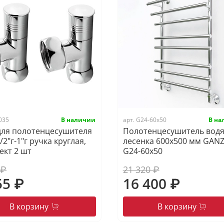
035
арт.
G24-60х50
для полотенцесушителя
Полотенцесушитель вод
1/2"г-1"г ручка круглая,
лесенка 600х500 мм GAN
ект 2 шт
G24-60x50
 ₽
21 320 ₽
55 ₽
16 400 ₽
В корзину
В корзину