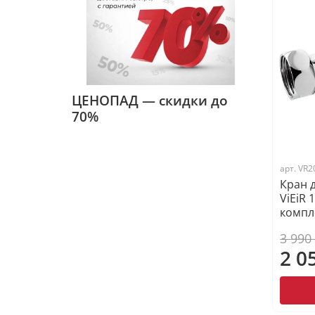
ЦЕНОПАД — скидки до
70%
арт.
VR2
Кран 
ViEiR 
компл
3 990
2 0