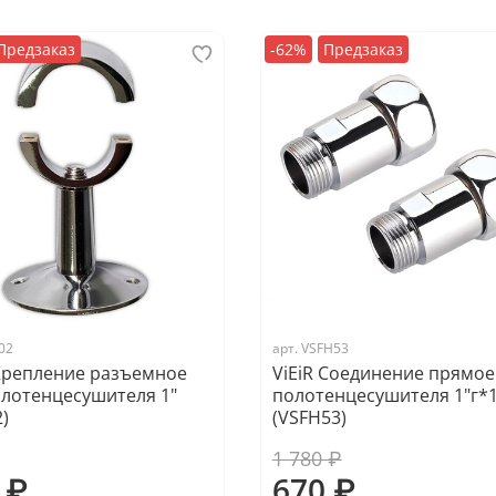
Предзаказ
-62%
Предзаказ
02
арт.
VSFH53
 Крепление разъемное
ViEiR Соединение прямое
олотенцесушителя 1"
полотенцесушителя 1"г*
)
(VSFH53)
1 780 ₽
 ₽
670 ₽