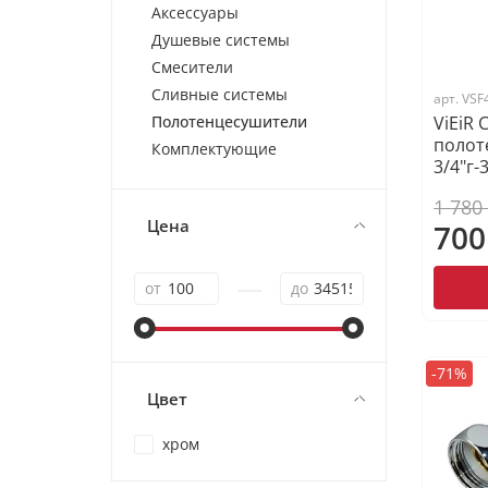
Аксессуары
Душевые системы
Смесители
Сливные системы
арт.
VSF
Полотенцесушители
ViEiR
полот
Комплектующие
3/4"г-
1 780
Цена
700
—
от
до
-71%
Цвет
хром