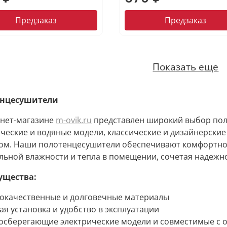
Предзаказ
Предзаказ
Показать еще
енцесушители
рнет-магазине
m-ovik.ru
представлен широкий выбор пол
ческие и водяные модели, классические и дизайнерски
ом. Наши полотенцесушители обеспечивают комфортно
ьной влажности и тепла в помещении, сочетая надежно
ущества:
кокачественные и долговечные материалы
ая установка и удобство в эксплуатации
госберегающие электрические модели и совместимые с 