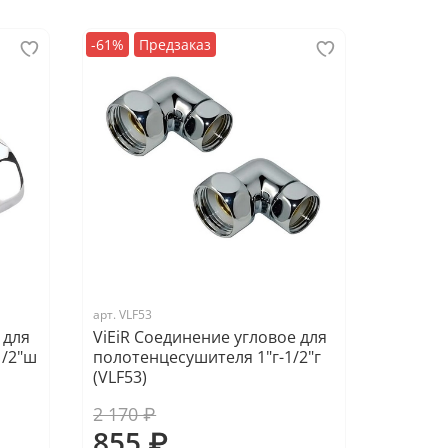
-61%
Предзаказ
арт.
VLF53
 для
ViEiR Соединение угловое для
1/2"ш
полотенцесушителя 1"г-1/2"г
(VLF53)
2 170 ₽
855 ₽