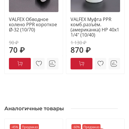
VALFEX Обводное
VALFEX Муфта PPR
колено PPR короткое
комб.разъём.
Ø-32 (10/70)
(американка) НР 40x1
1/4" (10/40)
90 ₽
1 130 ₽
70 ₽
870 ₽
Аналогичные товары
-45%
Предзаказ
-60%
Предзаказ