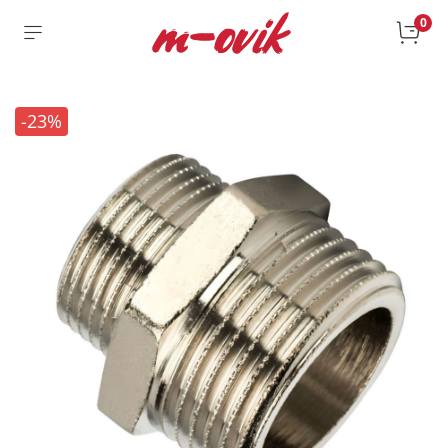
0
-23%