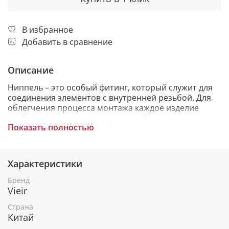
В избранное
Добавить в сравнение
Описание
Ниппель – это особый фитинг, который служит для
соединения элементов с внутренней резьбой. Для
облегчения процесса монтажа каждое изделие
снабжено участком шестигранной
Показать полностью
формы.Устанавливаются в местах при изменении
размеров сечения трубопровода, а также при
установке различного оборудования в санитарно-
технических системах подачи горячей и холодной
Характеристики
воды, отопительных системах зданий там, где есть
необходимость его демонтажа и обслуживания.
Бренд
Vieir
Страна
Китай