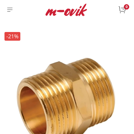
0
-21%