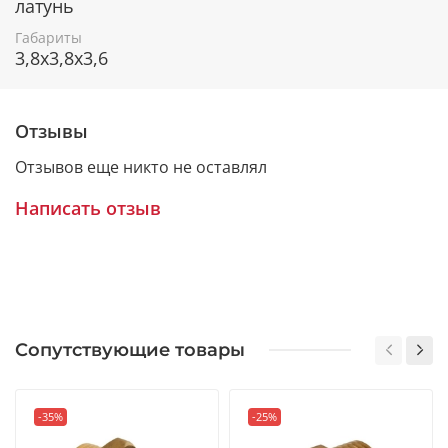
латунь
системах.
Габариты
Преимущество резьбовых фитингов заключается в
3,8x3,8x3,6
их многократном использовании для соединения
как полимерных и металлополимерных, так и
стальных трубопроводов, также данные изделия
Отзывы
отличаются гигиенической безопасностью и
прочностью.
Отзывов еще никто не оставлял
Написать отзыв
Сопутствующие товары
-35%
-25%