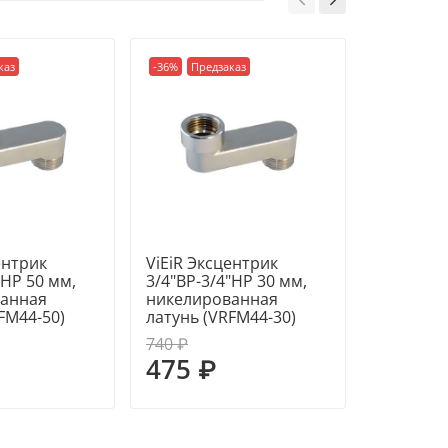
каз
-36%
Предзаказ
-33%
Пред
ентрик
ViEiR Эксцентрик
ViEiR Эк
"НР 50 мм,
3/4"ВР-3/4"НР 30 мм,
3/4"ВР-3
анная
никелированная
никелир
FM44-50)
латунь (VRFM44-30)
латунь (
740 ₽
380 ₽
475 ₽
255 ₽