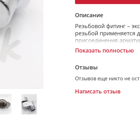
Описание
Резьбовой фитинг – эк
резьбой применяется д
присоединения армату
осей соединяемых элем
Показать полностью
латуни марки CW617N 
может использоваться
Отзывы
при рабочем давлении 1
фитинга – внутренняя/
Отзывов еще никто не ос
обеспечивает смещение
Написать отзыв
Латунные соединитель
создания разъемных со
металлополимерных и 
трубопроводной армату
имеющих муфтовые при
цилиндрической резьб