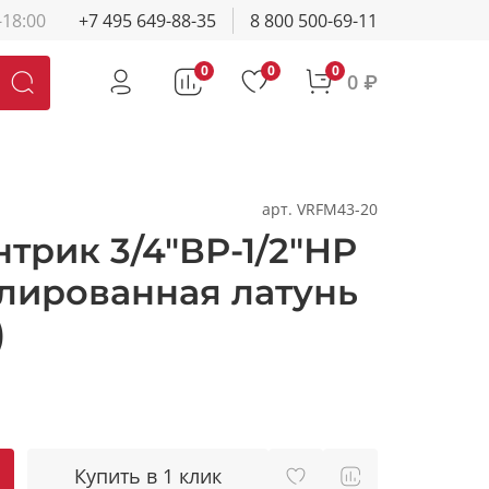
-18:00
+7 495 649-88-35
8 800 500-69-11
0
0
0
0 ₽
арт.
VRFM43-20
нтрик 3/4"ВР-1/2"НР
елированная латунь
)
Купить в 1 клик