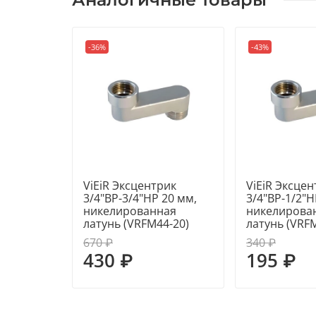
-36%
-43%
ViEiR Эксцентрик
ViEiR Эксцен
3/4"ВР-3/4"НР 20 мм,
3/4"ВР-1/2"Н
никелированная
никелирова
латунь (VRFM44-20)
латунь (VRF
670 ₽
340 ₽
430 ₽
195 ₽