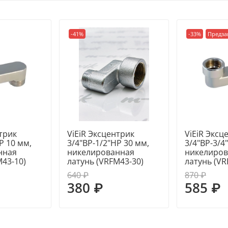
-41%
-33%
Предза
трик
ViEiR Эксцентрик
ViEiR Эксц
Р 10 мм,
3/4"ВР-1/2"НР 30 мм,
3/4"ВР-3/4
нная
никелированная
никелиров
M43-10)
латунь (VRFM43-30)
латунь (VR
640 ₽
870 ₽
380 ₽
585 ₽