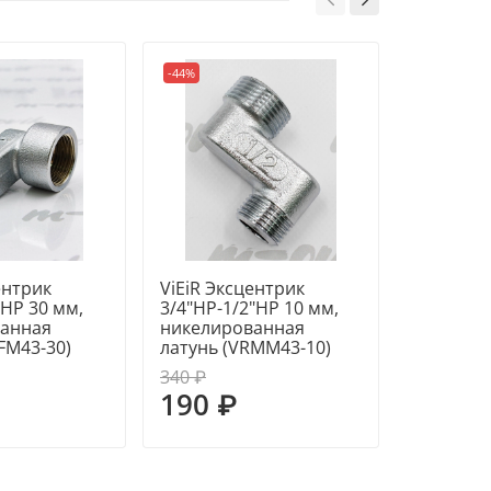
-44%
-33%
Пред
ентрик
ViEiR Эксцентрик
ViEiR Эк
"НР 30 мм,
3/4"НР-1/2"НР 10 мм,
3/4"ВР-3
анная
никелированная
никелир
FM43-30)
латунь (VRMM43-10)
латунь (
340 ₽
870 ₽
190 ₽
585 ₽