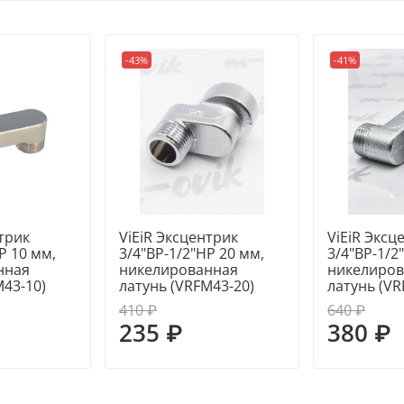
-43%
-41%
трик
ViEiR Эксцентрик
ViEiR Эксц
Р 10 мм,
3/4"ВР-1/2"НР 20 мм,
3/4"ВР-1/2
нная
никелированная
никелиров
M43-10)
латунь (VRFM43-20)
латунь (VR
410 ₽
640 ₽
235 ₽
380 ₽