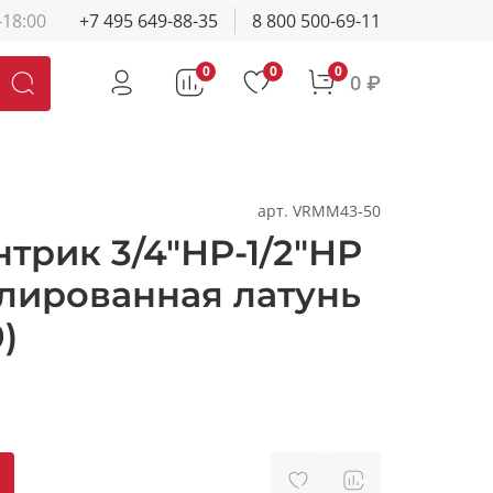
-18:00
+7 495 649-88-35
8 800 500-69-11
0
0
0
0 ₽
арт.
VRMM43-50
нтрик 3/4"НР-1/2"НР
елированная латунь
)