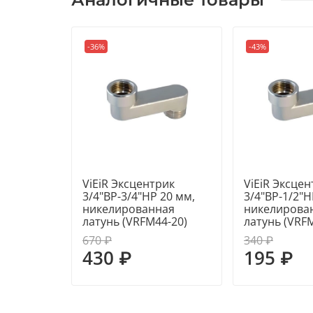
-36%
-43%
ViEiR Эксцентрик
ViEiR Эксцен
3/4"ВР-3/4"НР 20 мм,
3/4"ВР-1/2"Н
никелированная
никелирова
латунь (VRFM44-20)
латунь (VRF
670 ₽
340 ₽
430 ₽
195 ₽