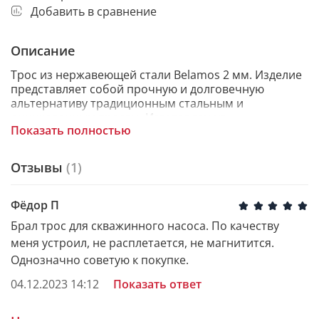
Добавить в сравнение
Описание
Трос из нержавеющей стали Belamos 2 мм. Изделие
представляет собой прочную и долговечную
альтернативу традиционным стальным и
оцинкованным тросам. Изготовлен из
Показать полностью
высококачественной нержавеющей стали AISI304,
что аналогично ГОСТ нержавеющей стали марки
08Х18Н10. Трос обладает высоким уровнем
Отзывы
(1)
коррозионной стойкости, что делает его
подходящим для использования в различных
условиях и областях применения.
Фёдор П
Брал трос для скважинного насоса. По качеству
меня устроил, не расплетается, не магнитится.
КОНСТРУКТИВНЫЕ ОСОБЕННОСТИ
Однозначно советую к покупке.
• Долговечность: Благодаря высококачественным
04.12.2023 14:12
Показать ответ
материалам и технологиям производства, срок
службы троса составляет от 20 до 100 лет, что