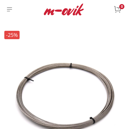
0
-25%