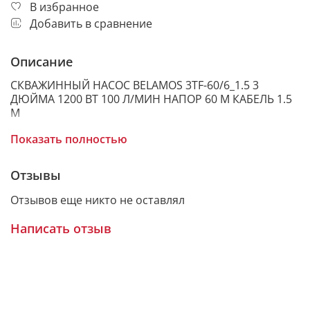
В избранное
Добавить в сравнение
Описание
СКВАЖИННЫЙ НАСОС BELAMOS 3TF-60/6_1.5 3
ДЮЙМА 1200 ВТ 100 Л/МИН НАПОР 60 М КАБЕЛЬ 1.5
М
Показать полностью
Скважинный насос Belamos 3TF-60/6_1.5 с кабелем
Отзывы
1.5 метра — это погружной центробежный насос
для скважины 3 дюйма, предназначенный для
Отзывов еще никто не оставлял
подачи чистой воды из скважин, колодцев и
накопительных резервуаров. Используется в
Написать отзыв
системах автономного водоснабжения частного
дома, дачи и коттеджа, а также для полива участка и
хозяйственных нужд.
Модель подходит как насос для скважины 80 мм,