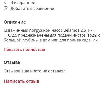
В избранное
Добавить в сравнение
Описание
Cкважинный погружной насос Belamos 2,5TF -
110/2,5 предназначены для подачи чистой воды с
большой глубины в дом или для полива сада. Их
устанавливают непосредственно в пробуренные
Показать полностью
скважины. Применяются для работы в системах
автоматического водоснабжения дач,
индивидуальных домов, коттеджей и прочих
Отзывы
строений, которые невозможно подключить к
центральной системе водоснабжения.
Отзывов еще никто не оставлял
Написать отзыв
Особенности:
встроенный обратный клапан с пружиной из
нержавеющей стали;
увеличенное количество ступеней насоса и