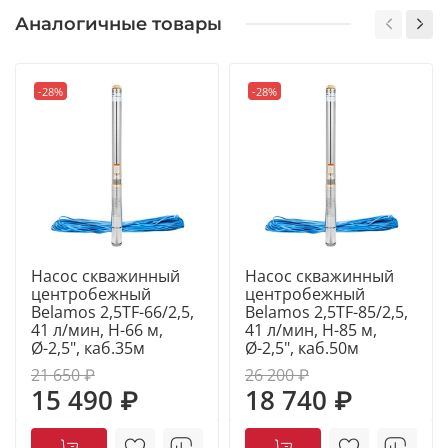
специальный материал и форма лопаток
Аналогичные товары
обеспечивают стабильный напор в широком
диапазоне расхода воды;
-28%
-28%
корпус скважинного насоса: нержавеющая сталь;
рабочее колесо: полимер (рабочие колеса и
лопаточные отводы изготовлены из материала,
имеющего высокую износоустойчивость при
перекачивании воды с содержанием песка);
рабочий конец вала: нержавеющая сталь;
электродвигатель надёжно защищён от
Насос скважинный
Насос скважинный
проникновения воды при погружении его на
центробежный
центробежный
глубину до 80 м от зеркала воды, что позволяет
Belamos 2,5TF-66/2,5,
Belamos 2,5TF-85/2,5,
эксплуатировать насос в малодебетных скважинах;
41 л/мин, Н-66 м,
41 л/мин, Н-85 м,
Ø-2,5", каб.35м
Ø-2,5", каб.50м
механическое уплотнение: керамика – графит —
21 650 ₽
26 200 ₽
NBR;
15 490 ₽
18 740 ₽
плавающие рабочие колеса;