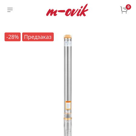
0
-28%
Предзаказ