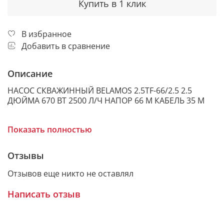
Купить в 1 клик
В избранное
Добавить в сравнение
Описание
НАСОС СКВАЖИННЫЙ BELAMOS 2.5TF-66/2.5 2.5
ДЮЙМА 670 ВТ 2500 Л/Ч НАПОР 66 М КАБЕЛЬ 35 М
Показать полностью
► ОБЛАСТЬ ПРИМЕНЕНИЯ
Отзывы
Скважинный насос Belamos 2.5TF-66/2.5 — это
Отзывов еще никто не оставлял
надежный насос для узкой скважины 65 мм,
предназначенный для подачи чистой воды из
Написать отзыв
скважин малого диаметра, колодцев и резервуаров.