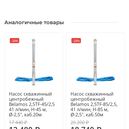
Подходит как глубинный насос для воды, насос для
скважины 70 мм, насос для водоснабжения частного
дома, насос для дачи и насос для полива участка.
Аналогичные товары
Используется в системах автоматического
-28%
-28%
водоснабжения с гидроаккумуляторами. Оптимален
как погружной насос для узких скважин, где
стандартные насосы 3" не подходят.
► ГЛАВНАЯ ОСОБЕННОСТЬ
Насос скважинный
Насос скважинный
центробежный
центробежный
Ключевое преимущество — компактный диаметр 65
Belamos 2,5TF-45/2,5
Belamos 2,5TF-85/2,5,
мм, что делает модель востребованной как насос
41 л/мин, Н-45 м,
41 л/мин, Н-85 м,
для скважины малого диаметра и насос для
Ø-2,5", каб.20м
Ø-2,5", каб.50м
абиссинской скважины.
17 440 ₽
26 200 ₽