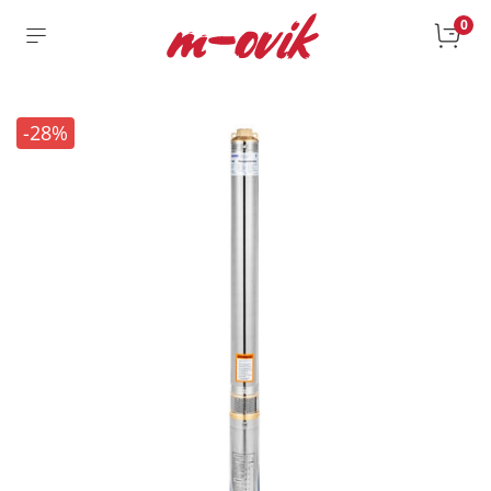
0
-28%