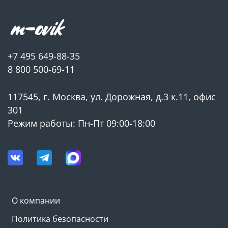
• Датчик рабочей температуры твердотельных реле;
• Датчик предельной температуры твердотельных
реле;
+7 495 649-88-35
• Автоматическое отключение при перегреве -
8 800 500-69-11
датчик перегрева,
• Тепловой и электромагнитный расцепитель;
117545, г. Москва, ул. Дорожная, д.3 к.11, офис
• Автомат защиты сети.
301
Режим работы: Пн-Пт 09:00-18:00
КЛЮЧЕВЫЕ ОСОБЕННОСТИ:
• Встроенный многофункциональный дисплей
управления котлом и оборудованием;
• Надежная термоизоляция корпуса изделия;
О компании
• Мини-котельная предназначена работать с
Политика безопасности
многотарифными счетчиками электроэнергии,