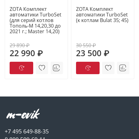
водоснабжения), а также может работать под
управлением внешнего термостата.
ZOTA Комплект
ZOTA Комплект
автоматики TurboSet
автоматики TurboSet
(для серий котлов
(к котлам Bulat 35; 45)
Тополь-М 14,20,30 до
ПЛЮСЫ УСТАНОВКИ TURBOSET
2021 г.; Master 14,20)
• снижение риска закипания;
29 890 ₽
30 550 ₽
22 990 ₽
23 500 ₽
• продолжительное горение (период работы на
одной загрузки увеличивается до 70%);
• экономия топлива;
• в 8 раз быстрее выход на чистый режим горения
после растопки;
• управление основным насосом ЦО (снижение
риска образования конденсата);
• управление насосом ГВС;
• поддержание температуры воздуха в помещении
+7 495 649-88-35
(комнатный термсотат-опция);