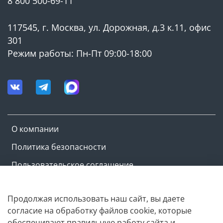
8 800 500-69-11
• антистоп-предотвращение застаивания вала
насосов;
117545, г. Москва, ул. Дорожная, д.3 к.11, офис
• антизамерзание-включение насосов при
301
температуре ниже +6 °С.
Режим работы: Пн-Пт 09:00-18:00
Производитель: ZOTA ООО ТПК
Красноярскэнергокомплект, Россия.
О компании
Политика безопасности
Пользовательское соглашение
Оферта и политика конфиденциальности
Продолжая использовать наш сайт, вы даете
согласие на обработку файлов cookie, которые
Copyright © M-ovik.ru. 2022-2026
обеспечивают правильную работу сайта и