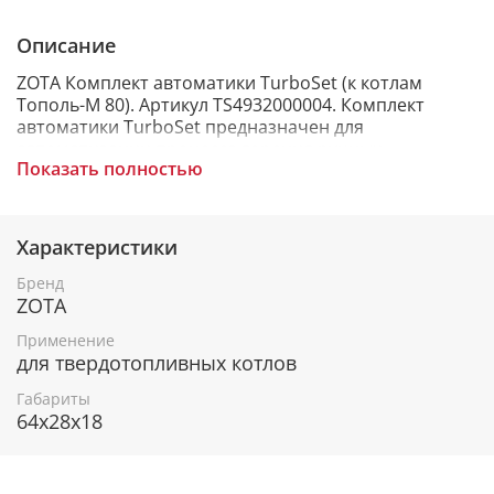
Описание
ZOTA Комплект автоматики TurboSet (к котлам
Тополь-М 80). Артикул TS4932000004. Комплект
автоматики ТurboSet предназначен для
автоматизации процесса горения ручных
Показать полностью
твердотопливных котлов и может устанавливаться
на котлы ZOTA Тополь-М 80.
Характеристики
В КОМПЛЕКТ ВХОДИТ
Бренд
ZOTA
1. Регулятор температуры ST-28 Sigma в комплекте.
Применение
2. Вентилятор наддува WPA-120 с воздушной
для твердотопливных котлов
заслонкой.
Габариты
3. Шнур для подключения вентилятора.
64x28x18
4. Дверца для установки вентилятора.
5. Гильза для установки датчиков температуры.