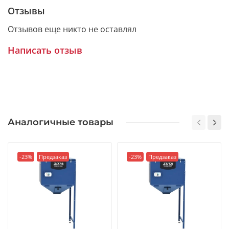
- Прекрасное качество
Отзывы
- Компактный размер
Отзывов еще никто не оставлял
- Долгий срок службы
Написать отзыв
- Стильный дизайн
- Удобная конструкция
Бункер для котлов Zota MAXIMA можно поставить
как слевой стороны котла так и справа. (уточняйте у
менеджера).
Аналогичные товары
-23%
Предзаказ
-23%
Предзаказ