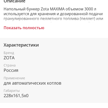
Описание
Напольный бункер Zota MAXIMA объемом 3000 л
используется для хранения и дозированной подачи
гранулированного пеллетного топлива (пеллет) или
угля в горелочное устройство котлов серии Zota
Показать полностью
MAXIMA через гибкий соединительный рукав.
Сборка бункера довольна простая, не занимает
много времени, в инструкции описана пошагово. В
процессе работы может скапливаться мелкая
Характеристики
фракция и прочий сор в нижней части бункера,
рекомендуется по мере необходимости выработать
Бренд
максимальное количество топлива, а остатки
ZOTA
удалить выдвинув задвижку, предварительно
Страна
установив емкость под бункер.
Россия
Применение
для автоматических котлов
Особенности
Габариты
- Современные материалы(эмалированная сталь)
228x161,5x0
- Средний объем