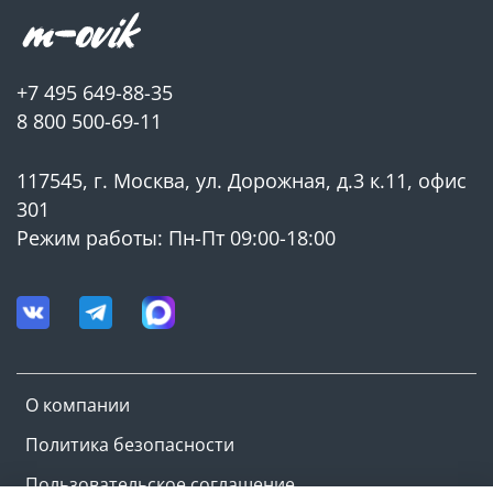
КЛЮЧЕВЫЕ ОСОБЕННОСТИ
• Быстрый выход котла в режим номинальной
+7 495 649-88-35
мощности;
8 800 500-69-11
• Конструкция теплообменника увеличивает КПД
котла и обеспечивает эффективную теплопередачу
117545, г. Москва, ул. Дорожная, д.3 к.11, офис
благодаря наличию комбинированного
теплообменника, камеры дожига с применением
301
шамотных высокотемпературных элементов и
Режим работы: Пн-Пт 09:00-18:00
порционного горения;
• В состав теплообменника входят три контура для
нагрева теплоносителя;
• Кожух котла термоизолирован и газоплотный.
Данная особенность снижает теплопотери;
О компании
• Удобно расположенный термометр, информирует
о температуре подачи теплоносителя;
Политика безопасности
• Выдерживает рабочее давление в 3 атм;
Пользовательское соглашение