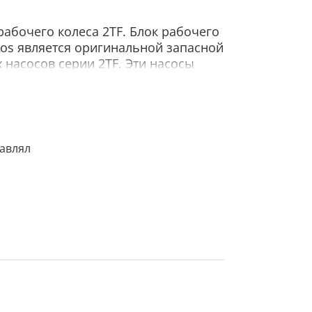
рабочего колеса 2TF. Блок рабочего
mos является оригинальной запасной
 насосов серии 2TF. Эти насосы
ду с больших глубин и обеспечивают
ено из полимерного материала,
окой износоустойчивостью при
тавлял
содержанием песка до 180 г/м3.
 насосы серии 2TF предназначены для
 большой глубины. Использование
 частей от производителя Belamos
ость и долговечность работы вашего
я.