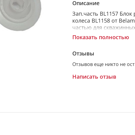
Описание
Зап.часть BL1157 Блок 
колеса BL1158 от Bela
частью для скважинных
способны поднимать во
Показать полностью
высокий напор воды.
Рабочее колесо выполн
Отзывы
который обладает выс
Отзывов еще никто не ос
перекачивании воды с 
Написать отзыв
Скважинные погружные
подачи чистой воды с
оригинальных запасных
гарантирует эффективн
насосного оборудовани