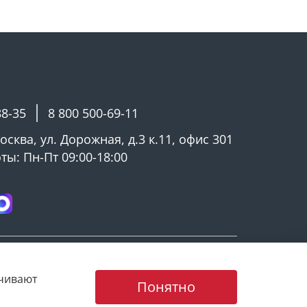
СТРУКЦИИ
полипропилена — не боится влаги,
имии
 быстрое подключение и надёжная
88-35
8 800 500-69-11
шланг — плотная посадка без
Москва, ул. Дорожная, д.3 к.11, офис 301
ы: Пн-Пт 09:00-18:00
 в эксплуатации
ратного подключения и отключения
ечивают
Понятно
ные насосы