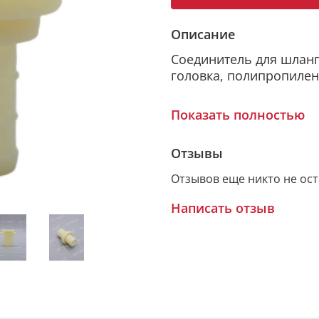
Описание
Соединитель для шланга
головка, полипропилен
Показать полностью
► НАЗНАЧЕНИЕ
Отзывы
Байонетный соединитель
быстрого и надёжного
Отзывов еще никто не ос
всасывающих шлангов 
Написать отзыв
рукавам, поливочным 
там, где требуется оп
рукавов без инструмент
стройке, в хозяйствен
водоотведения.