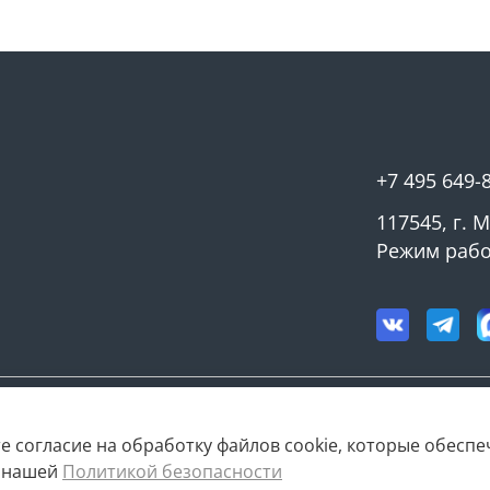
► ОСОБЕННОСТИ КОН
• Корпус из прочного 
коррозии и бытовой х
• Байонетный замок —
фиксация
+7 495 649-
• Гладкий штуцер под 
117545, г. 
повреждения рукава
Режим работ
• Малый вес и удобство
• Подходит для многок
► ГДЕ ИСПОЛЬЗУЕТСЯ
• насосы и мотопомпы
е согласие на обработку файлов cookie, которые обесп
с нашей
Политикой безопасности
• дренажные и фекаль