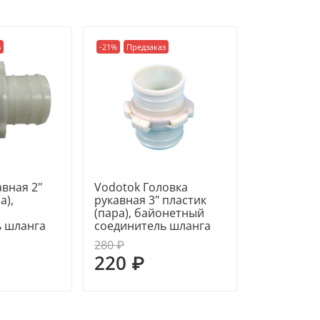
Соединитель обеспечи
герметичное соединени
и перепадам давления.
з
-21%
Предзаказ
► ОСНОВНЫЕ ХАРАКТЕ
• Тип: рукавная головк
• Диаметр подключаемог
• Материал: полипропи
авная 2"
Vodotok Головка
а),
рукавная 3" пластик
• Тип монтажа: под шл
(пара), байонетный
ь шланга
соединитель шланга
• Соединение: быстрор
280 ₽
220 ₽
• Назначение: вода, д
жидкости