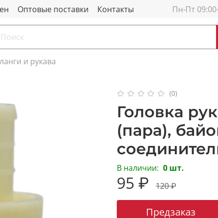
мен
Оптовые поставки
Контакты
Пн-Пт 09:00
анги и рукава
(0)
Головка рук
(пара), бай
соединител
В наличии:
0 шт.
95 ₽
120 ₽
Предзаказ