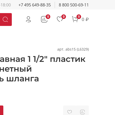
-18:00
+7 495 649-88-35
8 800 500-69-11
0
0
0
0 ₽
арт.
abs15 (L6329)
авная 1 1/2" пластик
онетный
ь шланга