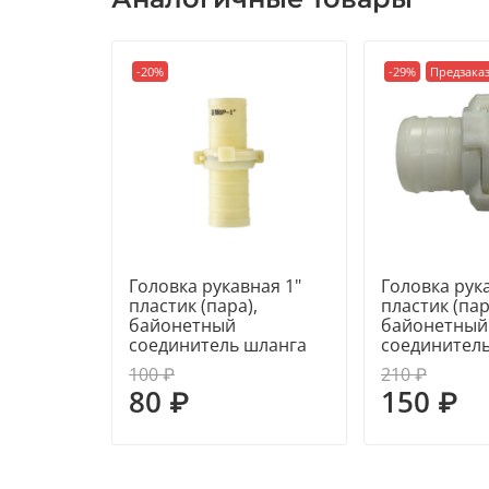
-20%
-29%
Предзака
Головка рукавная 1"
Головка рук
пластик (пара),
пластик (пар
байонетный
байонетный
соединитель шланга
соединител
100 ₽
210 ₽
80 ₽
150 ₽