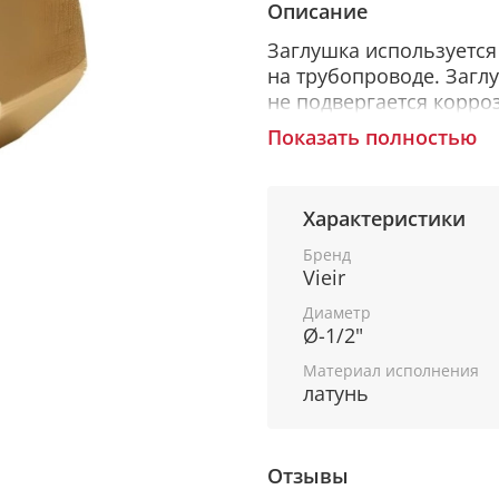
Описание
Заглушка используется
на трубопроводе. Заглу
не подвергается корро
химическим воздейств
Показать полностью
обеспечивает легкий м
Заглушка применяется 
Характеристики
водоснабжения, отопле
Устанавливается на уч
Бренд
(навсегда или временн
Vieir
планируется продолжен
Диаметр
необходима для времен
Ø-1/2"
фитингов, вентилей, к
Материал исполнения
регулирующей арматуры
латунь
Отзывы