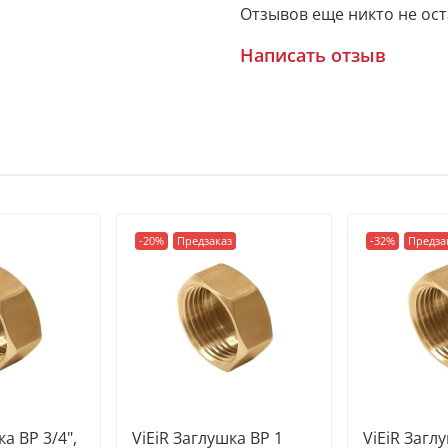
Отзывов еще никто не ос
Написать отзыв
-20%
Предзаказ
-32%
Предза
ка ВР 3/4",
ViEiR Заглушка ВР 1
ViEiR Заглу