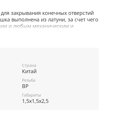
 для закрывания конечных отверстий
шка выполнена из латуни, за счет чего
зии и любым механическим и
иям. Шестигранная форма головки
онтаж.
в системах холодного и горячего
ния, полива, дренажа.
астках, которые нужно закрыть
Страна
о — например, если в будущем
Китай
ие трубопровода). Заглушка
Резьба
ного или постоянного «глушения»
ВР
ранов или любой другой запорно-
Габариты
, где есть резьба.
1,5x1,5x2,5