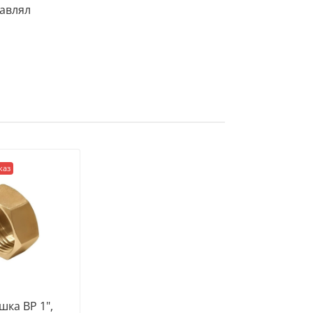
тавлял
каз
шка ВР 1",