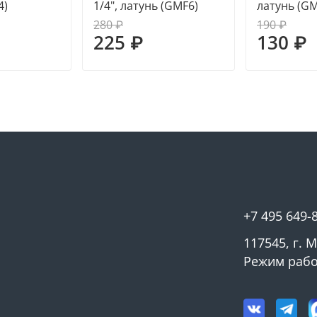
4)
1/4", латунь (GMF6)
латунь (GM
280 ₽
190 ₽
225 ₽
130 ₽
+7 495 649-
117545, г. 
Режим работ