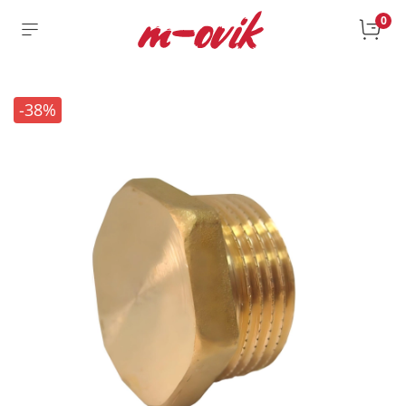
0
-38%