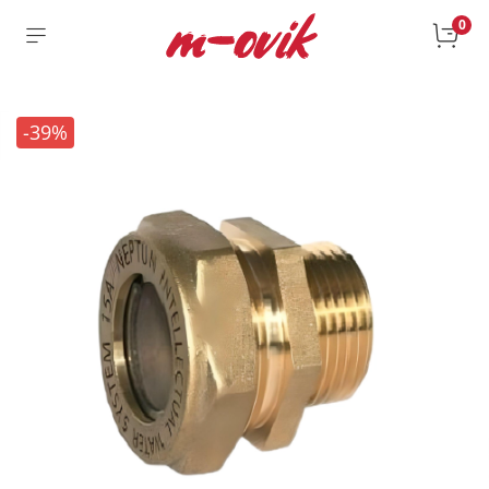
0
-39%