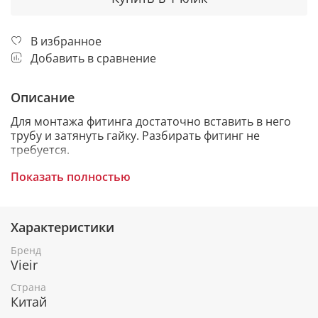
В избранное
Добавить в сравнение
Описание
Для монтажа фитинга достаточно вставить в него
трубу и затянуть гайку. Разбирать фитинг не
требуется.
Фитинги легко собираются и обеспечивают
Показать полностью
герметичность соединений систем отопления,
водоснабжения и пожаротушения, на основе гибких
гофрированных трубопроводов.
Характеристики
Фитинги обладают высокой степенью
Бренд
пылевлагозащиты, они устойчивы к воздействию
Vieir
высоких и низких температур, огня, искр, и
защищены от грызунов, грибка, и плесени.
Страна
Китай