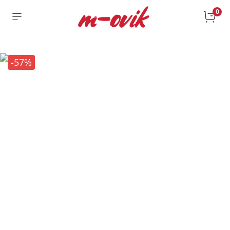
0
-57%