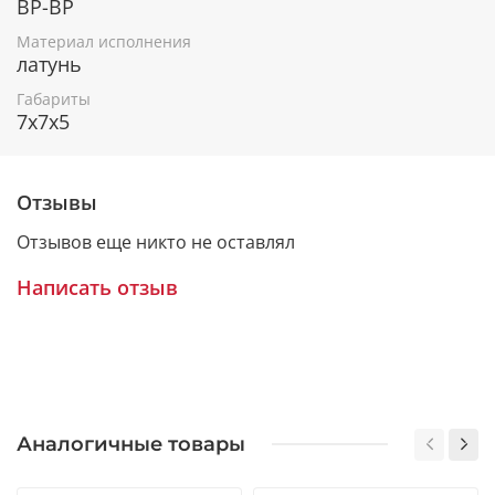
ВР-ВР
системах.
Материал исполнения
Преимущество резьбовых фитингов заключается в
латунь
их многократном использовании для соединения
Габариты
как полимерных и металлополимерных, так и
7x7x5
стальных трубопроводов, также данные изделия
отличаются гигиенической безопасностью и
прочностью.
Отзывы
Отзывов еще никто не оставлял
Написать отзыв
Аналогичные товары