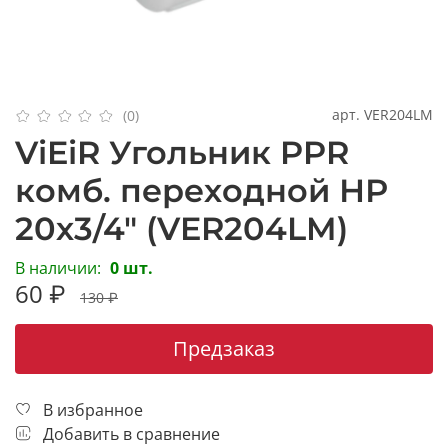
арт.
VER204LM
(0)
ViEiR Угольник PPR
комб. переходной НР
20х3/4" (VER204LM)
В наличии:
0 шт.
60 ₽
130 ₽
Предзаказ
В избранное
Добавить в сравнение