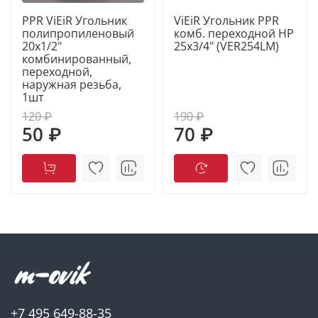
PPR ViEiR Угольник
ViEiR Угольник PPR
полипропиленовый
комб. переходной НР
20х1/2"
25х3/4" (VER254LM)
комбинированный,
переходной,
наружная резьба,
1шт
120 ₽
190 ₽
50 ₽
70 ₽
+7 495 649-88-35