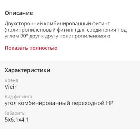
Описание
Двухсторонний комбинированный фитинг
(полипропиленовый фитинг) для соединения под
углом 90° друг к другу полипропиленового
трубопровода и компонента инженерной системы с
Показать полностью
резьбовым подключением. Соединяя трубы из
полипропилена методом раструбной сварки с
переходом на наружную резьбу 3/4". Назначение:
используется для изменения направления потока и
Характеристики
перехода на трубную резьбу.
Бренд
Vieir
Вид фитинга
угол комбинированный переходной НР
Габариты
5x6,1x4,1