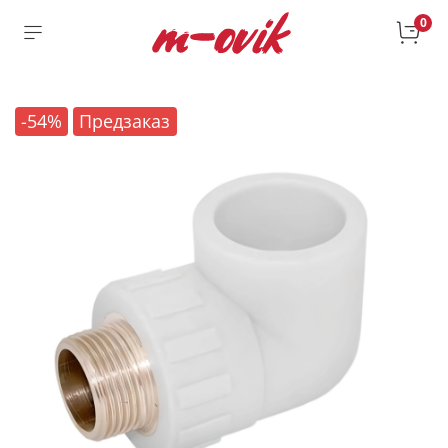
0
-54%
Предзаказ