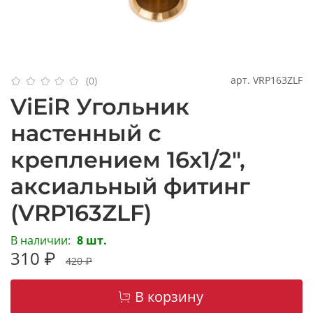
арт.
VRP163ZLF
(0)
ViEiR Угольник
настенный с
креплением 16х1/2",
аксиальный фитинг
(VRP163ZLF)
В наличии:
8 шт.
310 ₽
420 ₽
В корзину