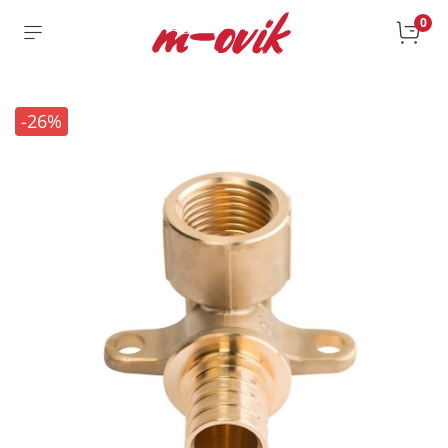
0
-26%