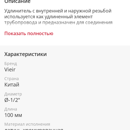
Описание
Удлинитель с внутренней и наружной резьбой
используется как удлиненный элемент
трубопровода и предназначен для соединения
неподвижных элементов, удаленных друг от друга
Показать полностью
на небольшое расстояние при монтаже
трубопроводной сети и присоединения различного
оборудования санитарно-технических систем
зданий. Этот удлинитель изготовлен из латуни и
Характеристики
покрыт хромом, что обеспечивает его
долговечность и коррозийную стойкость.
Бренд
Максимальная температура - 120 С. Максимальное
Vieir
давление - 10 bar. Выбор такого удлинительного
Страна
элемента позволит вам эффективно решить задачи
Китай
по расширению или изменению конфигурации
вашей сантехнической системы.
Диаметр
Ø-1/2"
Длина
100 мм
Материал исполнения
латунь хромированная