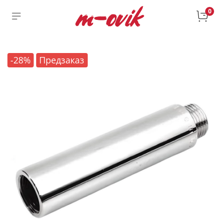
0
-28%
Предзаказ