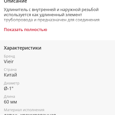
Описание
Удлинитель с внутренней и наружной резьбой
используется как удлиненный элемент
трубопровода и предназначен для соединения
неподвижных элементов, удаленных друг от друга
Показать полностью
на небольшое расстояние при монтаже
трубопроводной сети и присоединения различного
оборудования санитарно-технических систем
зданий. Максимальная температура - 120 С.
Характеристики
Максимальное давление - 10 bar.
Бренд
Vieir
Страна
Китай
Диаметр
Ø-1"
Длина
60 мм
Материал исполнения
латунь хромированная