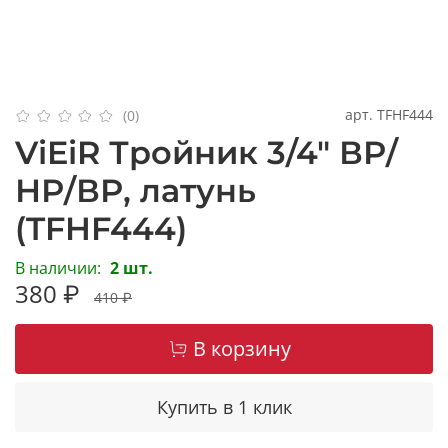
арт.
TFHF444
(0)
ViEiR Тройник 3/4" ВР/
НР/ВР, латунь
(TFHF444)
В наличии:
2 шт.
380 ₽
410 ₽
В корзину
Купить в 1 клик