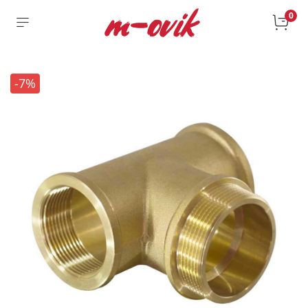
0
-7%