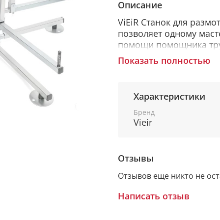
Описание
ViEiR Станок для разм
позволяет одному маст
помощи помощника тру
PERT, а также металлоп
Показать полностью
подходит для бухт тру
облегчает работу.
Характеристики
Бренд
КОНСТРУКТИВНЫЕ ОС
Vieir
Изделие представляет
вокруг неподвижной р
Отзывы
разбирается и быстро 
оцинкованной стали, о
Отзывов еще никто не ос
Размотчик препятствуе
позволяет более удобн
Написать отзыв
подчеркнет уровень В
инструментом.