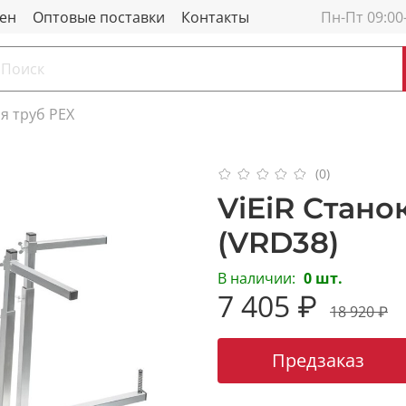
мен
Оптовые поставки
Контакты
Пн-Пт 09:00
я труб PEX
(0)
ViEiR Стано
(VRD38)
В наличии:
0 шт.
7 405 ₽
18 920 ₽
Предзаказ