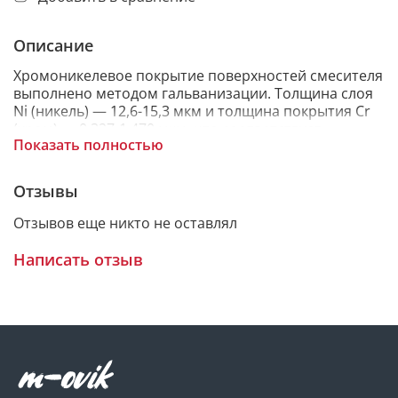
Описание
Хромоникелевое покрытие поверхностей смесителя
выполнено методом гальванизации. Толщина слоя
Ni (никель) — 12,6-15,3 мкм и толщина покрытия Cr
(хром) — 0,327-1,470 мкм, что соответствует
Показать полностью
требованиям международного стандарта EN248.
Смесители данной коллекции подходят для разных
интерьеров и типов ванных комнат.
Отзывы
Аэратор данного смесителя изготовлен из пластика,
Отзывов еще никто не оставлял
что предотвращает образования ржавчины и
известкового налета.
Написать отзыв
Данный смеситель работает с минимальным
уровнем шума, который имеет более 150000 циклов
открытия и закрытия воды.