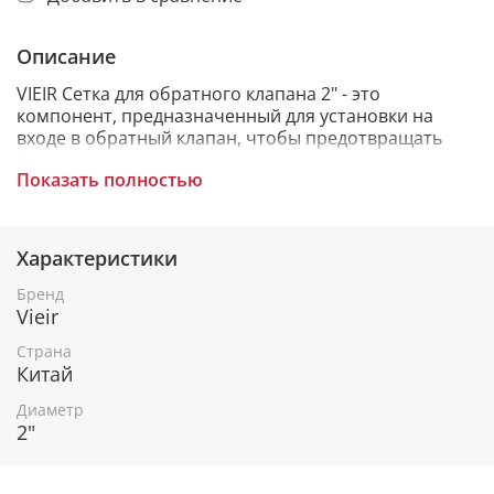
Описание
VIEIR Сетка для обратного клапана 2" - это
компонент, предназначенный для установки на
входе в обратный клапан, чтобы предотвращать
попадание крупных частиц, мусора или других
Показать полностью
загрязнений в сам клапан. Сетка обеспечивает
более надежную работу обратного клапана,
предотвращая его засорение и других элементов
трубопровода.
Характеристики
Бренд
Vieir
ОСНОВНЫЕ ОСОБЕННОСТИ
Страна
• Предназначен для клапанов диаметром: 2 дюйма;
Китай
• Тип: фильтр-сетка, специально предназначенный
Диаметр
для использования с обратными клапанами;
2"
• Область применения: фильтр для обратных
клапанов, обеспечивающий защиту от загрязнений