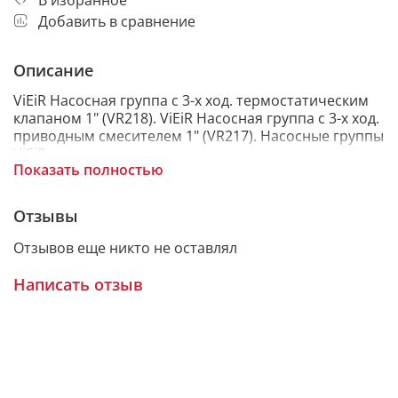
Добавить в сравнение
Описание
ViEiR Насосная группа с 3-х ход. термостатическим
клапаном 1" (VR218). ViEiR Насосная группа с 3-х ход.
приводным смесителем 1" (VR217). Насосные группы
ViEiR монтируются в контуры систем отопления,
Показать полностью
водоснабжения, вентиляции и напольного
отопления. Модели варьируются по комплектации и
функционалу, но полностью укомплектованы
Отзывы
запорной арматурой и теплоизоляцией.
Поставляются в собранном виде.
Отзывов еще никто не оставлял
Написать отзыв
ОСОБЕННОСТИ НАСОСНЫХ ГРУПП VIEIR
• Обеспечивает постоянную температуру путем
смешивания горячей и холодной воды
термостатическим клапаном, т.е. автоматически,
что снизит износ контура отопления;