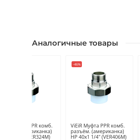
Аналогичные товары
-38%
-46%
ViEiR Муфта PPR комб.
ViEiR Муфта PPR комб.
разъём. (американка)
разъём. (американка)
НР 32х3/4" (VER324M)
НР 40х1 1/4" (VER406M)