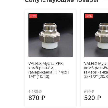
-23%
-22%
VALFEX Муфта PPR
VALFEX Муфт
комб.разъём.
комб.разъём
(американка) НР 40x1
(американка
1/4" (10/40)
32x1/2" (20/8
1 130 ₽
670 ₽
870 ₽
520 ₽