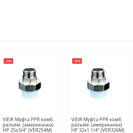
-24%
-40%
ViEiR Муфта PPR комб.
ViEiR Муфта PPR комб.
разъём. (американка)
разъём. (американка)
НР 25х3/4" (VER254M)
НР 32х1 1/4" (VER326M)