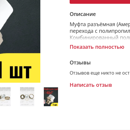
Описание
Муфта разъёмная (Амер
перехода с полипропил
Комбинированный поли
собой разъемное соед
Показать полностью
пластиковой трубой. Л
горячего штампования,
Отзывы
давлением.
Отзывов еще никто не ос
Написать отзыв
Изготовлены: по ТУ 22
и соединительные дета
VALFEX» разработанные
32415-2013. Материал: 
Материал разъемных со
Рабочая температура: 8