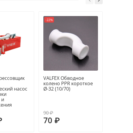
температура: 90°С.
-22%
-22%
 PN: 25 бар.
аструбная полифузионная сварка.
рессовщик
VALFEX Обводное
VALFEX М
колено PPR короткое
комб. с 
еский насос
Ø-32 (10/70)
гайкой Ø-
рки
 и
жения
90 ₽
520 ₽
₽
70 ₽
405 ₽