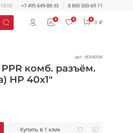
-18:00
+7 495 649-88-35
8 800 500-69-11
0
0
0
0 ₽
арт.
VER405M
 PPR комб. разъём.
) НР 40х1"
Купить в 1 клик