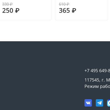
330 ₽
610 ₽
250 ₽
365 ₽
+7 495 649-
117545, г. 
Режим работ