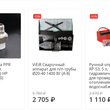
Максимальная рабочая 
-53%
-61%
Номинальное давление,
Технология монтажа: р
а PPR
ViEiR Сварочный
Ручной оп
.
аппарат для п/п трубы
RP-53, 5 л,
) НР
Ø20-40 1400 Вт (A-8)
гидравлич
0)
для прове
отопления
водоснаб
5 780 ₽
2 870 ₽
2 705 ₽
1 110 