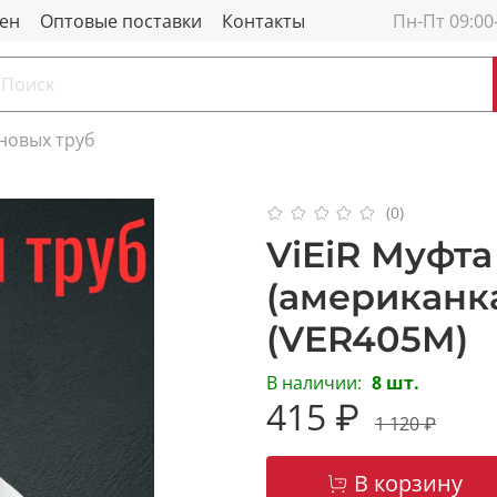
мен
Оптовые поставки
Контакты
Пн-Пт 09:00
новых труб
(0)
ViEiR Муфта
(американка
(VER405M)
В наличии:
8 шт.
415 ₽
1 120 ₽
В корзину