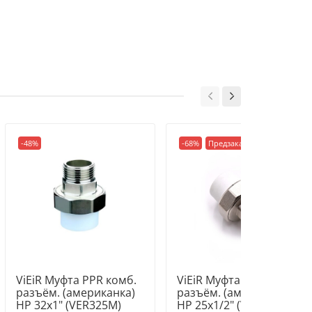
-48%
-68%
Предзаказ
ViEiR Муфта PPR комб.
ViEiR Муфта PPR комб.
разъём. (американка)
разъём. (американка)
НР 32х1" (VER325M)
НР 25х1/2" (VER253M)