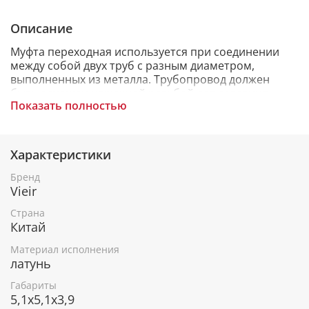
Описание
Муфта переходная используется при соединении
между собой двух труб с разным диаметром,
выполненных из металла. Трубопровод должен
быть оснащен наружной резьбой для создания
Показать полностью
прочного и герметичного соединения. Идеально
подходит для создания прямой магистрали из труб.
Материал муфты латунь, которая обеспечивает
высокую прочность конструкции и стойкость к
Характеристики
нагрузкам, химическим и механическим
воздействиям.
Бренд
Vieir
Резьбовые фитинги – сборно-разборные детали,
Страна
предназначенные для того, чтобы соединить
Китай
отдельные части трубопровода друг с другом.
Материал исполнения
латунь
Габариты
5,1x5,1x3,9