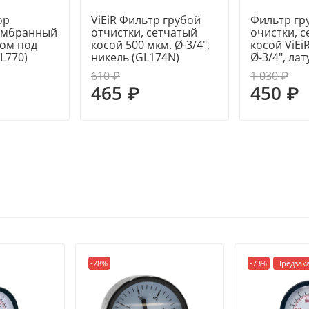
ор
ViEiR Фильтр грубой
Фильтр гр
ембранный
отчистки, сетчатый
очистки, 
дом под
косой 500 мкм. Ø-3/4",
косой ViEi
L770)
никель (GL174N)
Ø-3/4", лат
610 ₽
1 030 ₽
465 ₽
450 ₽
-28%
-73%
Предзак