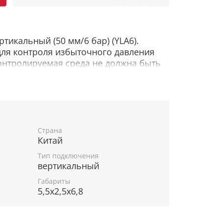
ртикальный (50 мм/6 бар) (YLA6).
ля контроля избыточного давления
контролируемая среда не должна быть
йся, и температурой более + 120 °C.
альное соединение из латуни с
резьбой 1/4″. Корпус изготовлен из
 коррозии и окрашен
алью черного цвета для
Страна
 от коррозии. Диаметр корпуса 50 мм.
Китай
вления, МПа: 0-0,6. Шкала деления
Тип подключения
щита циферблата - минеральное стекло.
вертикальный
Габариты
5,5x2,5x6,8