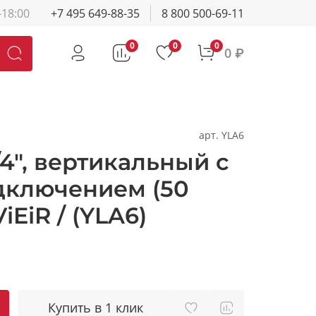
-18:00
+7 495 649-88-35
8 800 500-69-11
0
0
0
0 ₽
арт.
YLA6
4", вертикальный с
ключением (50
iEiR / (YLA6)
Купить в 1 клик