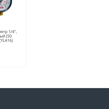
етр 1/4",
ый (50
(YLA16)