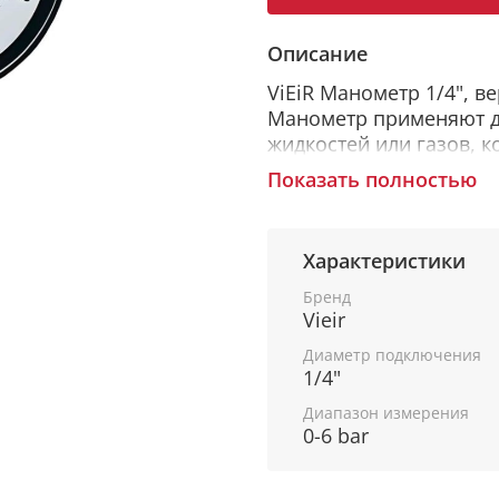
Описание
ViEiR Манометр 1/4", ве
Манометр применяют д
жидкостей или газов, 
вязкой, кристаллизующе
Показать полностью
Манометр имеет вертик
наружней метрической 
Характеристики
металла устойчивого к
высококачественной эм
Бренд
дополнительной защиты
Vieir
Диапазон измерений да
Диаметр подключения
указана в Bar, psi. За
1/4"
Диапазон измерения
0-6 bar