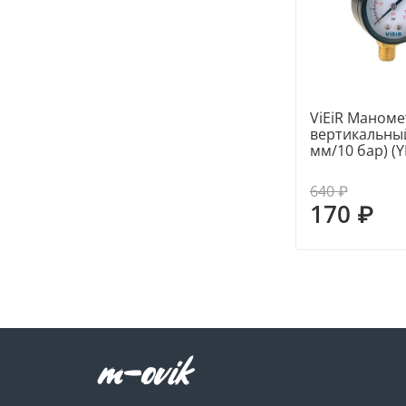
ViEiR Маномет
вертикальный
мм/10 бар) (Y
640 ₽
170 ₽