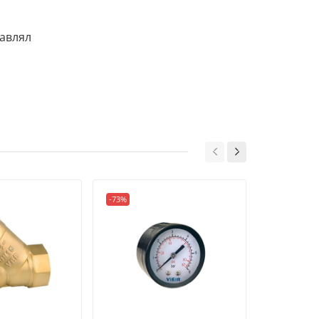
тавлял
-73%
-40%