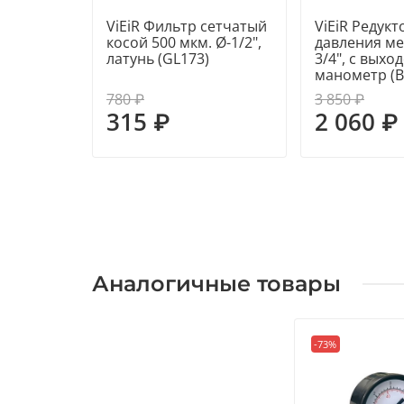
ViEiR Фильтр сетчатый
ViEiR Редукт
косой 500 мкм. Ø-1/2",
давления м
латунь (GL173)
3/4", с выхо
манометр (B
780 ₽
3 850 ₽
315 ₽
2 060 ₽
Аналогичные товары
-73%