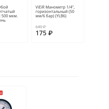
убой
ViEiR Манометр 1/4",
ViEiR Ма
сетчатый
горизонтальный (50
верхним
R 500 мкм.
мм/6 бар) (YLB6)
подключ
унь
(YL20)
640 ₽
390 ₽
175 ₽
235 ₽
аз