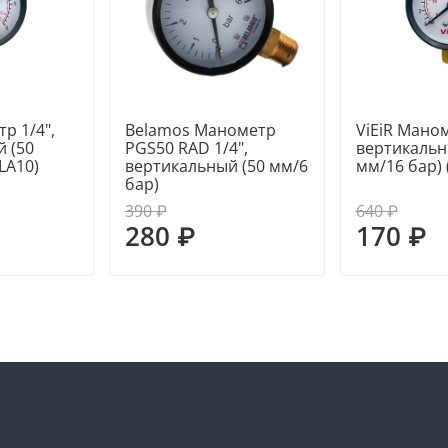
р 1/4",
Belamos Манометр
ViEiR Маном
 (50
PGS50 RAD 1/4",
вертикальн
LA10)
вертикальный (50 мм/6
мм/16 бар) 
бар)
390 ₽
640 ₽
280 ₽
170 ₽