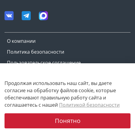
О компании
Политика безопасности
Пользовательское соглашение
Оферта и политика конфиденциальности
Продолжая использовать наш сайт, вы даете
согласие на обработку файлов cookie, которые
Copyright © M-ovik.ru. 2022-2026
обеспечивают правильную работу сайта и
соглашаетесь с нашей
Политикой безопасности
Понятно
Главная
Поиск
Корзина
Избранное
Профиль