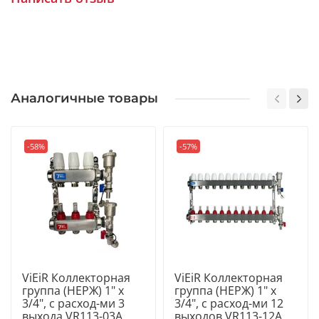
прибор для автоматического удаления газов,
объединенный в одном узле с краном для слива или
наполнения жидкостью системы.
СОСТАВ КОМПЛЕКТА
Аналогичные товары
• Коллекторная группа подающего контура;
• Коллекторная группа обратного контура;
-58%
-57%
• Комплект кронштейнов для крепления;
• Воздухоотводчик с терминальным узлом.
ViEiR Коллекторная
ViEiR Коллекторная
группа (НЕРЖ) 1" х
группа (НЕРЖ) 1" х
3/4", с расход-ми 3
3/4", с расход-ми 12
выхода VR113-03A
выходов VR113-12A