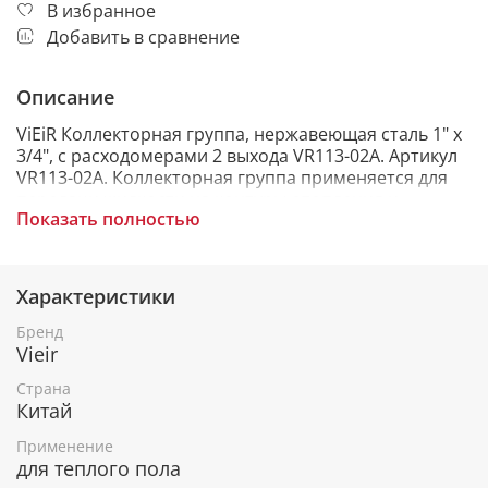
В избранное
Добавить в сравнение
Описание
ViEiR Коллекторная группа, нержавеющая сталь 1" х
3/4", с расходомерами 2 выхода VR113-02A. Артикул
VR113-02A. Коллекторная группа применяется для
передачи жидкости на контуры отопления и
Показать полностью
настройки в них мощности потока и температуры в
системе "теплый пол", а также подключения
радиаторов отопления, других тепловых приборов.
Основные рабочие элементы это "две гребенки," -
Характеристики
коллекторы подающего и обратного контура.
Бренд
Коллекторная группа подающего контура оснащена
Vieir
расходомерами. Расходомер устанавливают, как
Страна
правило на подающую линию подключенную к котлу
Китай
отопления и применяют для определения
количества подаваемого теплоносителя в систему и
Применение
регулировки температурного баланса.
для теплого пола