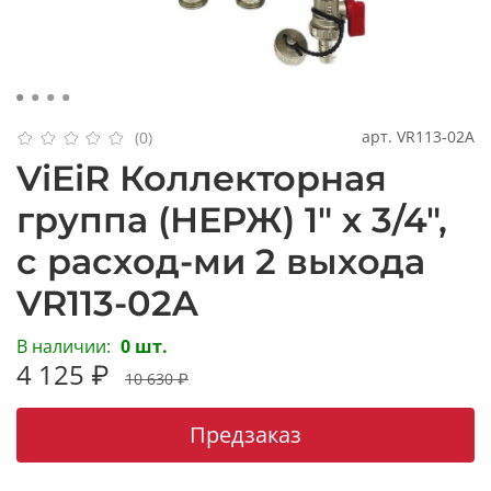
арт.
VR113-02A
(0)
ViEiR Коллекторная
группа (НЕРЖ) 1" х 3/4",
с расход-ми 2 выхода
VR113-02A
В наличии:
0 шт.
4 125 ₽
10 630 ₽
Предзаказ