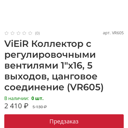
арт.
VR605
(0)
ViEiR Коллектор с
регулировочными
вентилями 1"х16, 5
выходов, цанговое
соединение (VR605)
В наличии:
0 шт.
2 410 ₽
5 130 ₽
Предзаказ