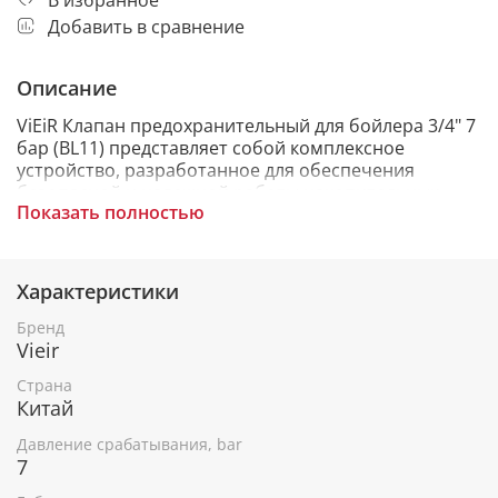
Добавить в сравнение
Описание
ViEiR Клапан предохранительный для бойлера 3/4" 7
бар (BL11) представляет собой комплексное
устройство, разработанное для обеспечения
безопасной и надежной работы накопительных
Показать полностью
емкостей. Это устройство предотвращает
проблемы, связанные с повышением давления,
обратным потоком воды и облегчает проведение
ремонтных и технических работ.
Характеристики
Бренд
Vieir
НАЗНАЧЕНИЕ ОСНОВНЫХ ЭЛЕМЕНТОВ
Страна
• Корпус: латунный корпус CW617N с
Китай
дополнительным слоем антикоррозионного
Давление срабатывания, bar
покрытия на основе никеля. Корпус служит основой
7
для установки всех компонентов группы
безопасности и обеспечивает прочность и