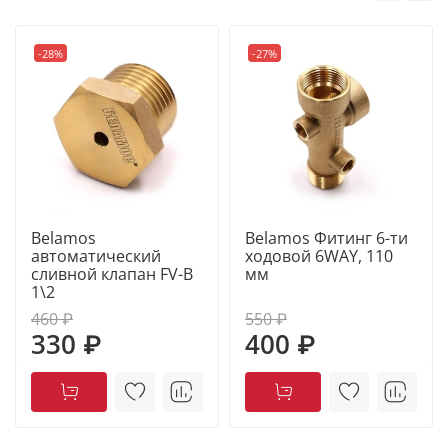
систем, паровых котлов или трубопроводов для
транспортировки нефти и газа, у нас вы найдете
подходящие изделия.
-28%
-27%
Belamos
Belamos Фитинг 6-ти
автоматический
ходовой 6WAY, 110
сливной клапан FV-B
мм
1\2
460 ₽
550 ₽
330 ₽
400 ₽