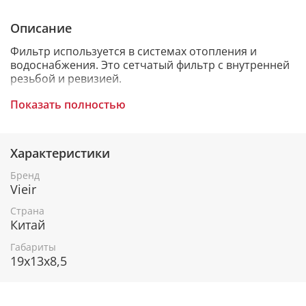
Описание
Фильтр используется в системах отопления и
водоснабжения. Это сетчатый фильтр с внутренней
резьбой и ревизией.
Показать полностью
Материал корпуса: латунь. Минимальная и
максимальная рабочая температура: -20°C,
Характеристики
110°C.Фильтр сетчатый муфтовый грубой очистки,
косой, предназначен для очистки потока от
Бренд
механических примесей в трубопроводных
Vieir
системах различного назначения.Корпус фильтра
имеет камеру, в которую установлен фильтрующий
Страна
элемент с размерами ячеек 500 мкм.
Китай
Габариты
19x13x8,5