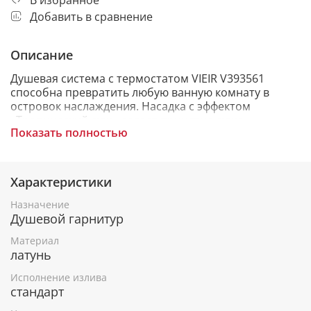
Добавить в сравнение
Описание
Душевая система с термостатом VIEIR V393561
способна превратить любую ванную комнату в
островок наслаждения. Насадка с эффектом
«Тропический душ» делает принятие душа
Показать полностью
максимально комфортным. Душевая стойка
регулируется по высоте.
Ванная комната это не только комфортное
Характеристики
пространство, которое устроено индивидуально на
ваш вкус. Здесь сливается стиль и комфорт с
Назначение
высокотехнологичностью. Душевая система с
Душевой гарнитур
термостатом VIEIR V393561 отвечает всем
Материал
вышеперечисленным требованиям и помогает
латунь
создать неповторимый интерьер Вашей ванной
комнаты.
Исполнение излива
стандарт
Душевая система VIEIR имеет термостатический
смеситель, эта функция даёт возможность