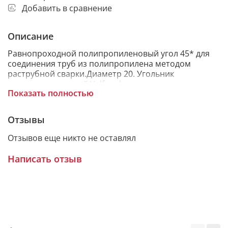
Добавить в сравнение
Описание
Равнопроходной полипропиленовый угол 45* для
соединения труб из полипропилена методом
раструбной сварки.Диаметр 20. Угольник
полипропиленовый Valfex, фитинг
Показать полностью
предназначенный для соединения трубопровода
под углом. Используется для монтажа систем
хозяйственно-питьевого водоснабжения, отопления
Отзывы
и транспортирования жидких и газообразных сред,
не агрессивных к материалам фитингов. Угольник
Отзывов еще никто не оставлял
предназначен для соединения методом
термической муфтовой сварки, при помощи
Написать отзыв
специального сварочного оборудования.