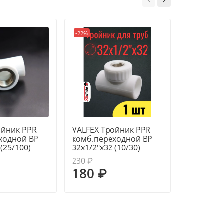
температура: 90°С.
-22%
-24%
Пред
 PN: 25 бар. Материал закладной
ойник PPR
VALFEX Тройник PPR
VALFEX Т
ходной ВР
комб.переходной ВР
комб.пе
 (25/100)
32х1/2"х32 (10/30)
32х3/4"х3
230 ₽
250 ₽
180 ₽
190 ₽