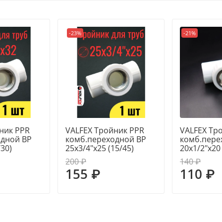
Максимальная рабочая 
-23%
-21%
Номинальное давление,
детали: латунь ЛС-59-1.
ник PPR
VALFEX Тройник PPR
VALFEX Тр
одной ВР
комб.переходной ВР
комб.пере
/30)
25х3/4"х25 (15/45)
20х1/2"х20
200 ₽
140 ₽
155 ₽
110 ₽