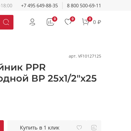
-18:00
+7 495 649-88-35
8 800 500-69-11
0
0
0
0 ₽
арт.
VF10127125
йник PPR
дной ВР 25х1/2"х25
Купить в 1 клик