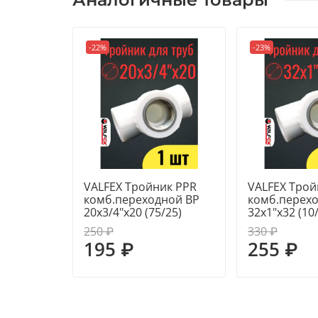
-22%
-23%
VALFEX Тройник PPR
VALFEX Трой
комб.переходной ВР
комб.перех
20х3/4"х20 (75/25)
32х1"х32 (10
250 ₽
330 ₽
195 ₽
255 ₽