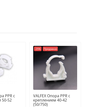
-25%
Предзаказ
ра PPR с
VALFEX Опора PPR с
 50-52
креплением 40-42
(50/750)