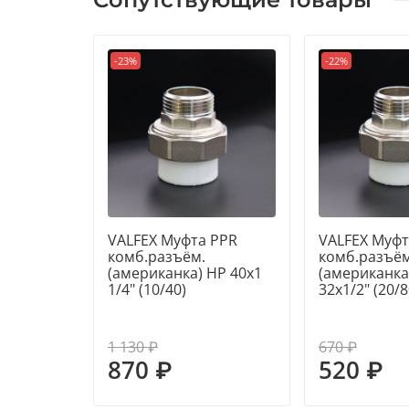
-23%
-22%
VALFEX Муфта PPR
VALFEX Муфт
комб.разъём.
комб.разъём
(американка) НР 40x1
(американка
1/4" (10/40)
32x1/2" (20/8
1 130 ₽
670 ₽
870 ₽
520 ₽