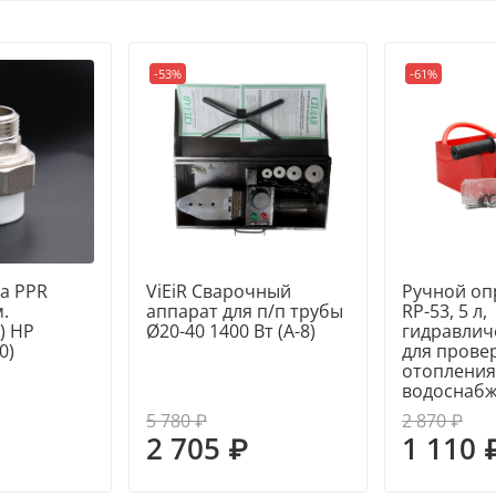
-53%
-61%
а PPR
ViEiR Сварочный
Ручной оп
.
аппарат для п/п трубы
RP-53, 5 л,
) НР
Ø20-40 1400 Вт (A-8)
гидравлич
0)
для прове
отопления
водоснаб
5 780 ₽
2 870 ₽
2 705 ₽
1 110 