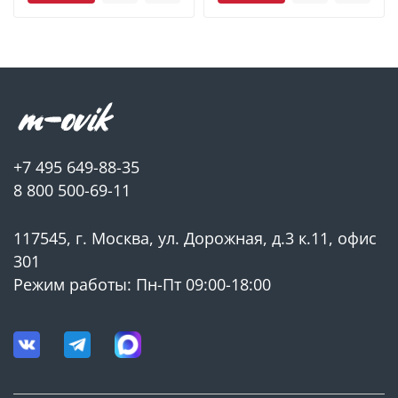
соединения
Устойчива к влаге, коррозии и рабочим нагрузкам
Технические характеристики:
Тип изделия: Муфта комбинированная
+7 495 649-88-35
Материал: PPR
8 800 500-69-11
Материал закладной детали: латунь ЛС59-1
Диаметр присоединения: 32х1"
117545, г. Москва, ул. Дорожная, д.3 к.11, офис
301
Резьба: наружная трубная
Режим работы: Пн-Пт 09:00-18:00
Класс эксплуатации: 1, 2, 4, 5, ХВ
Рабочая температура: 80°С
Максимальная рабочая температура: 90°С
Номинальное давление: PN 25 бар