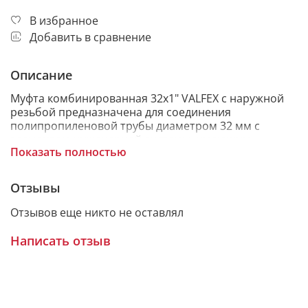
В избранное
Добавить в сравнение
Описание
Муфта комбинированная 32х1" VALFEX с наружной
резьбой предназначена для соединения
полипропиленовой трубы диаметром 32 мм с
элементом инженерной системы, имеющим
Показать полностью
резьбовое подключение 1". Используется в
системах холодного и горячего водоснабжения,
отопления и технических трубопроводах.
Отзывы
Отзывов еще никто не оставлял
Муфта полипропиленовая 32х1" подходит для
Написать отзыв
перехода с трубы PPR на наружную трубную резьбу.
Применяется для подключения запорной арматуры,
фильтров, коллекторов, насосного оборудования и
других компонентов системы. Полипропиленовая
часть соединяется с трубой методом раструбной