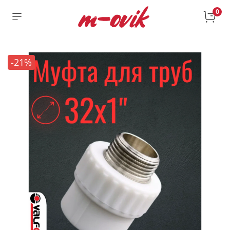
0
-21%