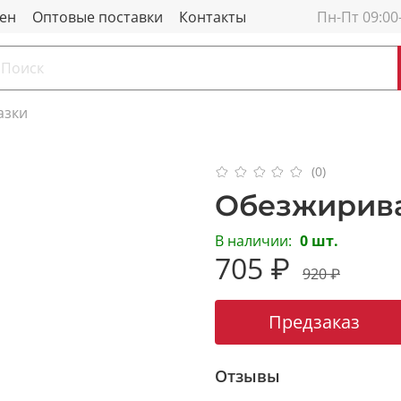
мен
Оптовые поставки
Контакты
Пн-Пт 09:00
азки
(0)
Обезжирив
В наличии:
0 шт.
705 ₽
920 ₽
Предзаказ
Отзывы