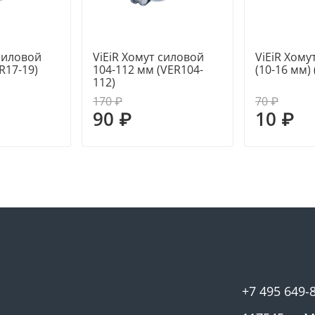
 силовой
ViEiR Хомут силовой
ViEiR Хом
R17-19)
104-112 мм (VER104-
(10-16 мм)
112)
170 ₽
70 ₽
90 ₽
10 ₽
+7 495 649-