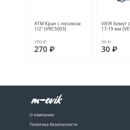
ATM Кран с носиком
ViEiR Хомут
1/2" (VRC5003)
17-19 мм (VE
780 ₽
90 ₽
270 ₽
30 ₽
О компании
Политика безопасности