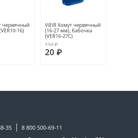
ут червячный
ViEiR Хомут червячный
ViEiR Хо
 (VER10-16)
(16-27 мм), бабочка
(12-22 м
(VER16-27C)
(VER12-2
110 ₽
120 ₽
20 ₽
20 ₽
88-35
8 800 500-69-11