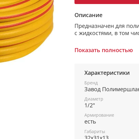
Описание
Предназначен для поли
с жидкостями, в том ч
Внутренний слой ПВХ 
Показать полностью
проникновения солнечн
образованию водоросле
Наружный ПВХ слой не
Характеристики
продольную цветную п
Бренд
добавки от воздействия
Завод Полимершла
ультрафиолетовое излу
Диаметр
Между внутренним и н
1/2"
высокопрочный плетен
Армирование
есть
Материал изделия – по
Габариты
Температурный режим э
32x31x13