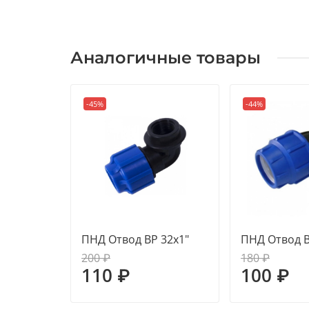
Аналогичные товары
-45%
-44%
ПНД Отвод ВР 32х1"
ПНД Отвод В
200 ₽
180 ₽
110 ₽
100 ₽