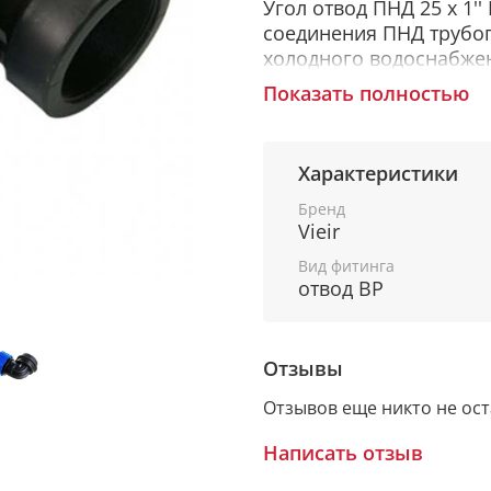
Угол отвод ПНД 25 х 1'
соединения ПНД трубоп
холодного водоснабжен
использования 40 °С. 
Показать полностью
атмосфер.Фитинг поли
при помощи которого 
водопровод для технич
Характеристики
на даче, коттедже или
соединяется с трубами
Бренд
Vieir
отличными показателя
Вид фитинга
отвод ВР
Отзывы
Отзывов еще никто не ос
Написать отзыв