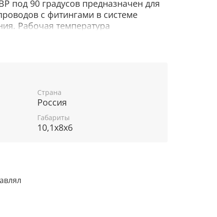
' ВР под 90 градусов предназначен для
роводов с фитингами в системе
ия. Рабочая температура
Переходник выдерживает давление 16
этиленовый — надежное соединение,
вы легко сможете смонтировать
еской или питьевой воды в квартире,
 загородном доме.Угол ПНД быстро
, подходящими по диаметру, и обладает
Страна
Россия
ми прочности и надежности.
Габариты
10,1x8x6
тавлял