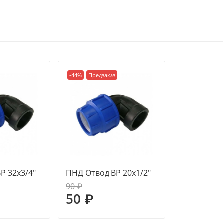
-44%
Предзаказ
Р 32х3/4"
ПНД Отвод ВР 20х1/2"
90 ₽
50 ₽