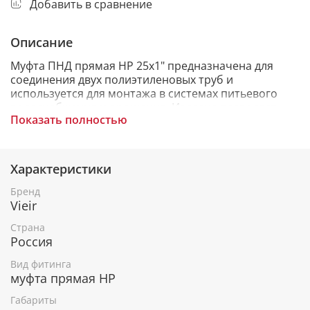
Добавить в сравнение
Описание
Муфта ПНД прямая НР 25x1" предназначена для
соединения двух полиэтиленовых труб и
используется для монтажа в системах питьевого
водоснабжения и орошения. Изделие позволяет
Показать полностью
быстро и без дополнительных приспособлений
осуществить монтаж.
Характеристики
Бренд
Vieir
Страна
Россия
Вид фитинга
муфта прямая НР
Габариты