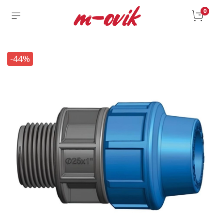
0
-44%