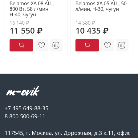
Belamos XA 08 ALL,
Belamos XA 05 ALL, 50
800 Вт, 58 л/мин,
л/мин, Н-30, чугун
Н-40, чугун
Это универсальная станция водоснабжения для
16 140 ₽
14 580 ₽
частного дома, насосная станция для дачи и бани,
11 550 ₽
10 435 ₽
насос для воды с автоматикой.
► ТЕХНИЧЕСКИЕ ХАРАКТЕРИСТИКИ
• Мощность: 1100 Вт — мощная насосная станция 1.1
кВт
• Напор: до 44 м — стабильное давление 3–4 бар
• Производительность: до 73 л/мин (4380 л/ч)
+7 495 649-88-35
8 800 500-69-11
• Глубина всасывания: до 8 м
• Подключение: 1″ / 1″
117545, г. Москва, ул. Дорожная, д.3 к.11, офис