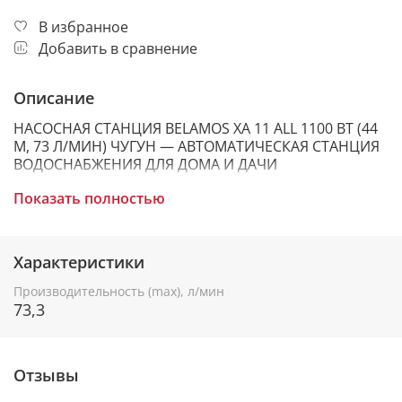
В избранное
Добавить в сравнение
Описание
НАСОСНАЯ СТАНЦИЯ BELAMOS XA 11 ALL 1100 ВТ (44
М, 73 Л/МИН) ЧУГУН — АВТОМАТИЧЕСКАЯ СТАНЦИЯ
ВОДОСНАБЖЕНИЯ ДЛЯ ДОМА И ДАЧИ
Показать полностью
Если у вас слабый напор, вода идет рывками или
приходится вручную управлять насосом — нужна
Характеристики
насосная станция для воды, а не просто насос.
Производительность (max), л/мин
73,3
Насосная станция Belamos XA 11 ALL — это готовая
станция автоматического водоснабжения, которая
превращает колодец, скважину или емкость в
Отзывы
полноценный водопровод. Работает как насосная
станция для дома 220В, станция водоснабжения для