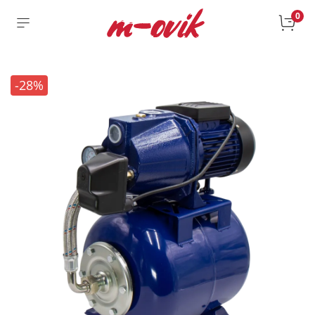
0
-28%