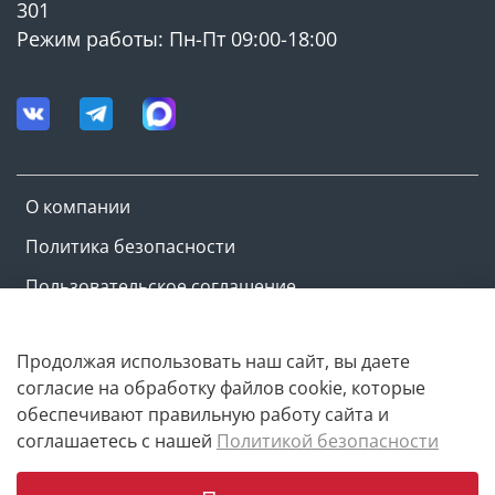
• Напряжение: 220–230 В / 50 Гц
301
Режим работы: Пн-Пт 09:00-18:00
• Температура воды: до +35 °C
• Материал корпуса: чугун
Подходит как насосная станция с высоким напором
и производительностью, станция для
О компании
водоснабжения дома.
Политика безопасности
Пользовательское соглашение
► ГЛАВНАЯ ФИШКА
Оферта и политика конфиденциальности
Продолжая использовать наш сайт, вы даете
• Чугунный корпус насосной станции — меньше
согласие на обработку файлов cookie, которые
вибраций, выше ресурс
Copyright © M-ovik.ru. 2022-2026
обеспечивают правильную работу сайта и
• Встроенный гидроаккумулятор — защита от
соглашаетесь с нашей
Политикой безопасности
гидроударов
• Реле давления + манометр — полностью